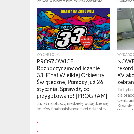
końca, a wraz z nim milkną ostatnie
Świątec
dźwięki najpiękniejszych kolęd i
przeszed
świątecznych utworów. Ostatni dzień
mają nad
stycznia będzie...
także ost
WYDARZENIA
WYDARZE
PROSZOWICE.
NOWE
Rozpoczynamy odliczanie!
rekord
33. Finał Wielkiej Orkiestry
XV akc
Świątecznej Pomocy już 26
zebran
stycznia! Sprawdź, co
To była 
przygotowano! [PROGRAM]
dla pra
Centrum
Już w najbliższą niedzielę odbędzie się
Krwiolec
kolejny finał najsłynniejszej orkiestry
Wszystko
świata – Wielkiej Orkiestry
osób chę
Świątecznej Pomocy, która w tym
roku zagra pod...