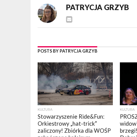
PATRYCJA GRZYB
POSTS BY PATRYCJA GRZYB
KULTURA
KULTURA
Stowarzyszenie Ride&Fun:
PROSZ
Orkiestrowy „hat-trick”
widowi
zaliczony! Zbiórka dla WOŚP
brzegi