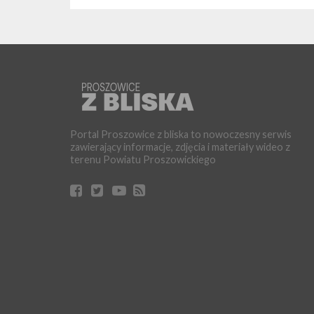
Portal Proszowice z bliska to nowoczesny serwis
zawierający informacje, zdjęcia i materiały wideo z
terenu Powiatu Proszowickiego