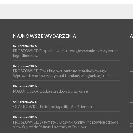
NAJNOWSZE WYDARZENIA
07 sierpnia 2026
PROSZOWICE. Do poniedziałku trwa głosowanie nad wyborem
logo Klimontowa
07 sierpnia 2026
PROSZOWICE. Trwa budowa centrum przesiadkowego.
Wprowadzono nowe przystanki i zmiany w organizacji ruchu
04 sierpnia 2026
MAŁOPOLSKA. Liczba stulatków wciąż rośnie
04 sierpnia 2026
OPATKOWICE. Policjanci ugasili pożar ścierniska
04 sierpnia 2026
PROSZOWICE. W tym roku Dożynki Gminy Proszowice odbędą
« 
się w Ogrodzie Pełnym Lawendy w Ostrowie