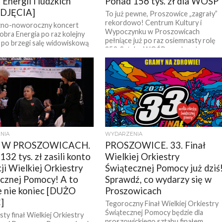
Energii i ludzkich
Ponad 156 tys. zł dla WOŚP
ZDJĘCIA]
To już pewne, Proszowice „zagrały”
rekordowo! Centrum Kultury i
zno-noworoczny koncert
Wypoczynku w Proszowicach
bra Energia po raz kolejny
pełniące już po raz osiemnasty rolę
 po brzegi salę widowiskową
253. Sztabu WOŚP przekazało...
 Kultury i Wypoczynku w
cach. Setki osób przyszły,...
NIA
WYDARZENIA
 W PROSZOWICACH.
PROSZOWICE. 33. Finał
32 tys. zł zasili konto
Wielkiej Orkiestry
ji Wielkiej Orkiestry
Świątecznej Pomocy już dziś
cznej Pomocy! A to
Sprawdź, co wydarzy się w
e nie koniec [DUŻO
Proszowicach
]
Tegoroczny Finał Wielkiej Orkiestry
Świątecznej Pomocy będzie dla
ty finał Wielkiej Orkiestry
proszowickiego sztabu finałem