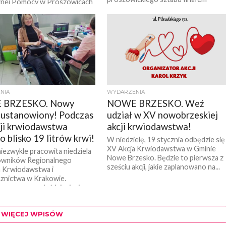
znej Pomocy w Proszowicach
wyjątkowym. Centrum Kultury i
ł do historii. Organizatorzy
Wypoczynku w Proszowicach zagra
zieję, że historyczny będzie
bowiem dla Fundacji,...
ateczny wynik zbiórki, który...
NIA
WYDARZENIA
 BRZESKO. Nowy
NOWE BRZESKO. Weź
 ustanowiony! Podczas
udział w XV nowobrzeskiej
ji krwiodawstwa
akcji krwiodawstwa!
o blisko 19 litrów krwi!
W niedzielę, 19 stycznia odbędzie się
XV Akcja Krwiodawstwa w Gminie
niezwykle pracowita niedziela
Nowe Brzesko. Będzie to pierwsza z
cowników Regionalnego
sześciu akcji, jakie zaplanowano na...
 Krwiodawstwa i
znictwa w Krakowie.
 za sprawą pięćdziesięciu
tnych, by oddać...
WIĘCEJ WPISÓW