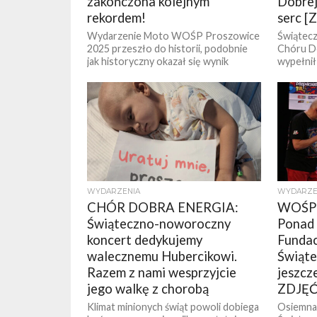
zakończona kolejnym
Dobrej 
rekordem!
serc [
Wydarzenie Moto WOŚP Proszowice
Świątec
2025 przeszło do historii, podobnie
Chóru Do
jak historyczny okazał się wynik
wypełnił
tegorocznej zbiorki. Choć wszystko
Centrum
wróciło na swoje tory,...
Proszowi
WYDARZENIA
WYDARZE
CHÓR DOBRA ENERGIA:
WOŚP
Świąteczno-noworoczny
Ponad 1
koncert dedykujemy
Fundac
walecznemu Hubercikowi.
Świąte
Razem z nami wesprzyjcie
jeszcz
jego walkę z chorobą
ZDJĘĆ
Klimat minionych świąt powoli dobiega
Osiemnas