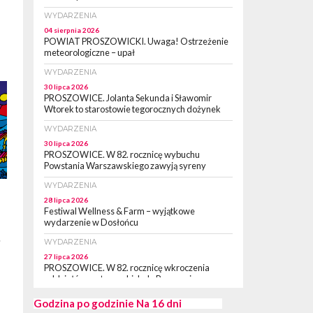
WYDARZENIA
04 sierpnia 2026
POWIAT PROSZOWICKI. Uwaga! Ostrzeżenie
meteorologiczne – upał
WYDARZENIA
30 lipca 2026
PROSZOWICE. Jolanta Sekunda i Sławomir
Wtorek to starostowie tegorocznych dożynek
WYDARZENIA
30 lipca 2026
PROSZOWICE. W 82. rocznicę wybuchu
Powstania Warszawskiego zawyją syreny
WYDARZENIA
28 lipca 2026
Festiwal Wellness & Farm – wyjątkowe
wydarzenie w Dosłońcu
!
WYDARZENIA
27 lipca 2026
PROSZOWICE. W 82. rocznicę wkroczenia
oddziałów partyzanckich do Proszowic,
zorganizowany został „XII Marsz
Rzeczpospolitej Partyzanckiej 1944” [ZDJĘCIA]
Godzina po godzinie
Na 16 dni