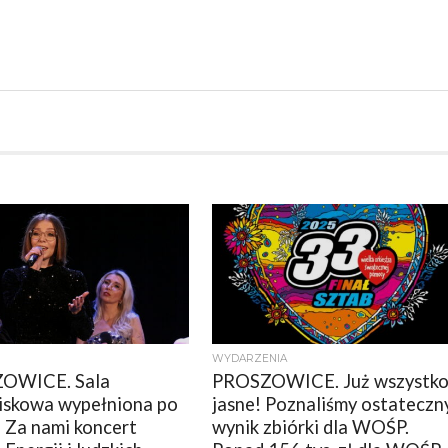
WYDARZENIA
OWICE. Sala
PROSZOWICE. Już wszystk
skowa wypełniona po
jasne! Poznaliśmy ostateczn
! Za nami koncert
wynik zbiórki dla WOŚP.