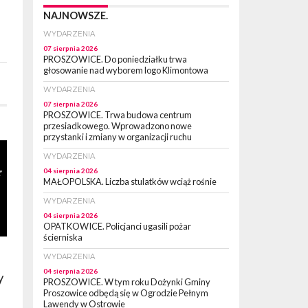
NAJNOWSZE.
WYDARZENIA
07 sierpnia 2026
PROSZOWICE. Do poniedziałku trwa
głosowanie nad wyborem logo Klimontowa
WYDARZENIA
07 sierpnia 2026
PROSZOWICE. Trwa budowa centrum
przesiadkowego. Wprowadzono nowe
przystanki i zmiany w organizacji ruchu
WYDARZENIA
04 sierpnia 2026
MAŁOPOLSKA. Liczba stulatków wciąż rośnie
WYDARZENIA
04 sierpnia 2026
OPATKOWICE. Policjanci ugasili pożar
ścierniska
WYDARZENIA
o
04 sierpnia 2026
y
PROSZOWICE. W tym roku Dożynki Gminy
Proszowice odbędą się w Ogrodzie Pełnym
Lawendy w Ostrowie