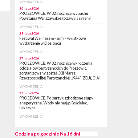
WYDARZENIA
30 lipca 2026
PROSZOWICE. W 82. rocznicę wybuchu
Powstania Warszawskiego zawyją syreny
WYDARZENIA
28 lipca 2026
Festiwal Wellness & Farm – wyjątkowe
wydarzenie w Dosłońcu
WYDARZENIA
27 lipca 2026
PROSZOWICE. W 82. rocznicę wkroczenia
oddziałów partyzanckich do Proszowic,
zorganizowany został „XII Marsz
Rzeczpospolitej Partyzanckiej 1944” [ZDJĘCIA]
WYDARZENIA
27 lipca 2026
PROSZOWICE. Po burzy uszkodzone słupy
enegeryczne. Wody nie mają: Kościelec,
Lekszyce
WYDARZENIA
24 lipca 2026
POWIAT PROSZOWCKI. Proszowice znalazły
się w gronie 27 miast, które zyskają dostęp do
Godzina po godzinie
Na 16 dni
sieci kolejowej