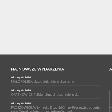
NAJNOWSZE WYDARZENIA
04 sierpnia 2026
MAŁOPOLSKA. Liczba stulatków wciąż rośnie
04 sierpnia 2026
OPATKOWICE. Policjanci ugasili pożar ścierniska
04 sierpnia 2026
PROSZOWICE. W tym roku Dożynki Gminy Proszowice odbędą
się w Ogrodzie Pełnym Lawendy w Ostrowie