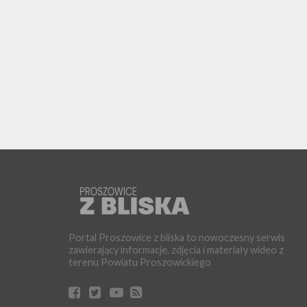
Portal Proszowice z bliska to nowoczesny serwis
zawierający informacje, zdjęcia i materiały wideo z
terenu Powiatu Proszowickiego