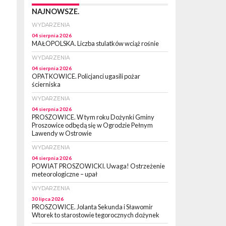
NAJNOWSZE.
WYDARZENIA
04 sierpnia 2026
MAŁOPOLSKA. Liczba stulatków wciąż rośnie
WYDARZENIA
04 sierpnia 2026
OPATKOWICE. Policjanci ugasili pożar
ścierniska
WYDARZENIA
04 sierpnia 2026
PROSZOWICE. W tym roku Dożynki Gminy
Proszowice odbędą się w Ogrodzie Pełnym
Lawendy w Ostrowie
WYDARZENIA
04 sierpnia 2026
POWIAT PROSZOWICKI. Uwaga! Ostrzeżenie
meteorologiczne – upał
WYDARZENIA
30 lipca 2026
PROSZOWICE. Jolanta Sekunda i Sławomir
Wtorek to starostowie tegorocznych dożynek