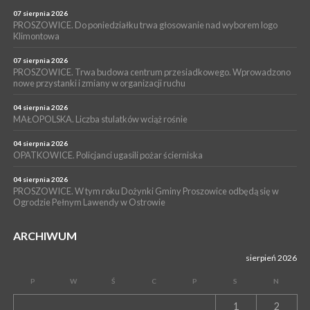
POWIAT PROSZOWICKI. KRUS bliżej rolników. Mieszkańcy
Pałecznicy będą obsługiwani w Proszowicach
07 sierpnia 2026
PROSZOWICE. Do poniedziałku trwa głosowanie nad wyborem logo
WYDARZENIA
Klimontowa
15 lipca 2026
PROSZOWICE. W parku Warsztaty Edukacyjno-Przyrodnicze
07 sierpnia 2026
PROSZOWICE. Trwa budowa centrum przesiadkowego. Wprowadzono
NOC CIEM
nowe przystanki i zmiany w organizacji ruchu
WYDARZENIA
04 sierpnia 2026
15 lipca 2026
PROSZOWICE. Już za tydzień kolejne zajęcia z cyklu „Wakacyjne
MAŁOPOLSKA. Liczba stulatków wciąż rośnie
Czwartki w Bibliotece”
04 sierpnia 2026
OPATKOWICE. Policjanci ugasili pożar ścierniska
04 sierpnia 2026
PROSZOWICE. W tym roku Dożynki Gminy Proszowice odbędą się w
Ogrodzie Pełnym Lawendy w Ostrowie
ARCHIWUM
sierpień 2026
P
W
Ś
C
P
S
N
1
2