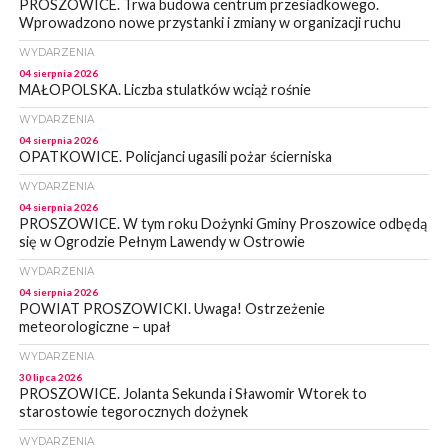
PROSZOWICE. Trwa budowa centrum przesiadkowego.
Wprowadzono nowe przystanki i zmiany w organizacji ruchu
WYDARZENIA
04 sierpnia 2026
MAŁOPOLSKA. Liczba stulatków wciąż rośnie
WYDARZENIA
04 sierpnia 2026
OPATKOWICE. Policjanci ugasili pożar ścierniska
WYDARZENIA
04 sierpnia 2026
PROSZOWICE. W tym roku Dożynki Gminy Proszowice odbędą
się w Ogrodzie Pełnym Lawendy w Ostrowie
WYDARZENIA
04 sierpnia 2026
POWIAT PROSZOWICKI. Uwaga! Ostrzeżenie
meteorologiczne – upał
WYDARZENIA
30 lipca 2026
PROSZOWICE. Jolanta Sekunda i Sławomir Wtorek to
starostowie tegorocznych dożynek
WYDARZENIA