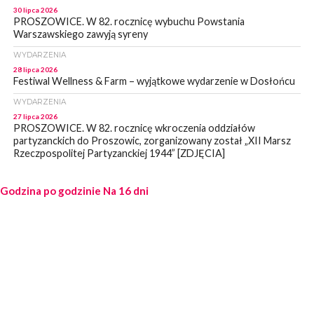
30 lipca 2026
PROSZOWICE. W 82. rocznicę wybuchu Powstania
Warszawskiego zawyją syreny
WYDARZENIA
28 lipca 2026
Festiwal Wellness & Farm – wyjątkowe wydarzenie w Dosłońcu
WYDARZENIA
27 lipca 2026
PROSZOWICE. W 82. rocznicę wkroczenia oddziałów
partyzanckich do Proszowic, zorganizowany został „XII Marsz
Rzeczpospolitej Partyzanckiej 1944” [ZDJĘCIA]
WYDARZENIA
Godzina po godzinie
27 lipca 2026
Na 16 dni
PROSZOWICE. Po burzy uszkodzone słupy enegeryczne.
Wody nie mają: Kościelec, Lekszyce
WYDARZENIA
24 lipca 2026
POWIAT PROSZOWCKI. Proszowice znalazły się w gronie 27
miast, które zyskają dostęp do sieci kolejowej
WYDARZENIA
23 lipca 2026