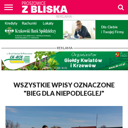
- REKLAMA -
O
NAS
WIADOMOŚCI
ZAPYTAM
CENNIK
KONTAKT
WPROST
REKLAM
PROSZOWICE
Z BLISKA
- REKLAMA -
WSZYSTKIE WPISY OZNACZONE
"BIEG DLA NIEPODLEGLEJ"