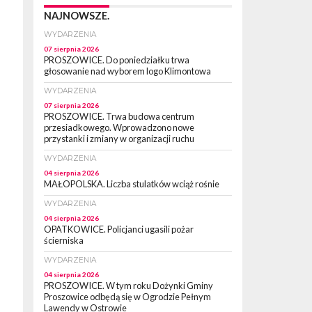
NAJNOWSZE.
WYDARZENIA
07 sierpnia 2026
PROSZOWICE. Do poniedziałku trwa
głosowanie nad wyborem logo Klimontowa
WYDARZENIA
07 sierpnia 2026
PROSZOWICE. Trwa budowa centrum
przesiadkowego. Wprowadzono nowe
przystanki i zmiany w organizacji ruchu
WYDARZENIA
04 sierpnia 2026
MAŁOPOLSKA. Liczba stulatków wciąż rośnie
WYDARZENIA
04 sierpnia 2026
OPATKOWICE. Policjanci ugasili pożar
ścierniska
WYDARZENIA
04 sierpnia 2026
PROSZOWICE. W tym roku Dożynki Gminy
Proszowice odbędą się w Ogrodzie Pełnym
Lawendy w Ostrowie