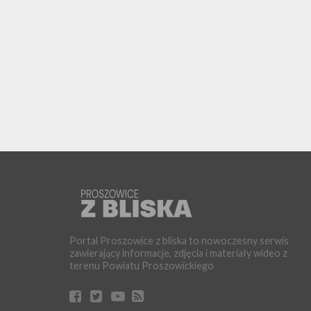
Portal Proszowice z bliska to nowoczesny serwis
zawierający informacje, zdjęcia i materiały wideo z
terenu Powiatu Proszowickiego