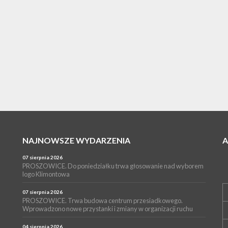
NAJNOWSZE WYDARZENIA
07 sierpnia 2026
PROSZOWICE. Do poniedziałku trwa głosowanie nad wyborem
logo Klimontowa
07 sierpnia 2026
PROSZOWICE. Trwa budowa centrum przesiadkowego.
Wprowadzono nowe przystanki i zmiany w organizacji ruchu
04 sierpnia 2026