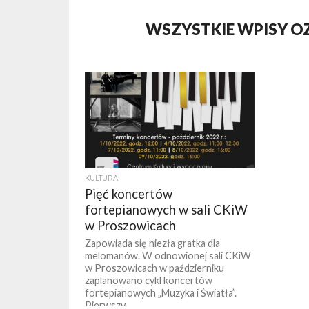
WSZYSTKIE WPISY O
KULTURA
Pięć koncertów
fortepianowych w sali CKiW
w Proszowicach
Zapowiada się niezła gratka dla
melomanów. W odnowionej sali CKiW
w Proszowicach w październiku
zaplanowano cykl koncertów
fortepianowych „Muzyka i Światła”.
Pierwszy...