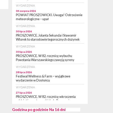
WYDARZENIA
04 sierpnia 2026
POWIAT PROSZOWICKI. Uwaga! Ostrzeżenie
meteorologiczne – upał
WYDARZENIA
30 lipca 2026
PROSZOWICE. Jolanta Sekunda i Sławomir
Wtorek to starostowie tegorocznych dożynek
WYDARZENIA
30 lipca 2026
PROSZOWICE. W 82. rocznicę wybuchu
Powstania Warszawskiego zawyją syreny
WYDARZENIA
28 lipca 2026
Festiwal Wellness & Farm – wyjątkowe
wydarzenie w Dosłońcu
WYDARZENIA
27 lipca 2026
PROSZOWICE. W 82. rocznicę wkroczenia
oddziałów partyzanckich do Proszowic,
zorganizowany został „XII Marsz
Rzeczpospolitej Partyzanckiej 1944” [ZDJĘCIA]
Godzina po godzinie
Na 16 dni