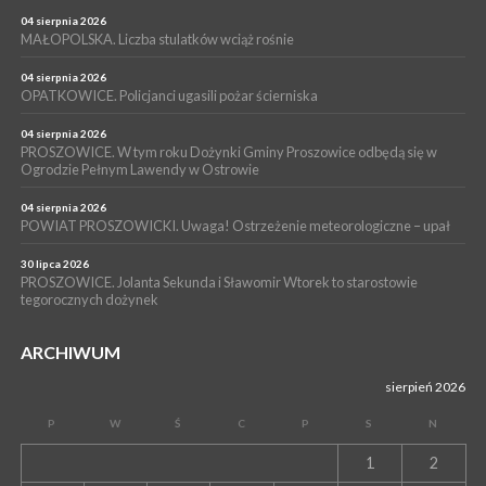
PROSZOWICE. Już za tydzień kolejne zajęcia z cyklu „Wakacyjne
Czwartki w Bibliotece”
04 sierpnia 2026
MAŁOPOLSKA. Liczba stulatków wciąż rośnie
WYDARZENIA
14 lipca 2026
04 sierpnia 2026
PROSZOWICE. 26 lipca odbędzie się XII Marsz Rzeczpospolitej
OPATKOWICE. Policjanci ugasili pożar ścierniska
Partyzanckiej 1944
04 sierpnia 2026
WYDARZENIA
PROSZOWICE. W tym roku Dożynki Gminy Proszowice odbędą się w
Ogrodzie Pełnym Lawendy w Ostrowie
13 lipca 2026
POWIAT PROSZOWICE. Nowa Pracownia Densytometrii w
Szpitalu im. Ojca Rafała z Proszowic już działa
04 sierpnia 2026
POWIAT PROSZOWICKI. Uwaga! Ostrzeżenie meteorologiczne – upał
30 lipca 2026
PROSZOWICE. Jolanta Sekunda i Sławomir Wtorek to starostowie
tegorocznych dożynek
ARCHIWUM
sierpień 2026
P
W
Ś
C
P
S
N
1
2