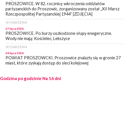
PROSZOWICE. W 82. rocznicę wkroczenia oddziałów
partyzanckich do Proszowic, zorganizowany został „XII Marsz
Rzeczpospolitej Partyzanckiej 1944” [ZDJĘCIA]
WYDARZENIA
27 lipca 2026
PROSZOWICE. Po burzy uszkodzone słupy enegeryczne.
Wody nie mają: Kościelec, Lekszyce
WYDARZENIA
24 lipca 2026
POWIAT PROSZOWCKI. Proszowice znalazły się w gronie 27
miast, które zyskają dostęp do sieci kolejowej
WYDARZENIA
Godzina po godzinie
23 lipca 2026
Na 16 dni
POWIAT PROSZOWICE. Obchody Święta Policji w
Proszowicach [ZDJĘCIA]
WYDARZENIA
21 lipca 2026
MAŁOPOLSKA. ZUS wypłacił 13,4 mln zł w ramach świadczenia
300+
WYDARZENIA
21 lipca 2026