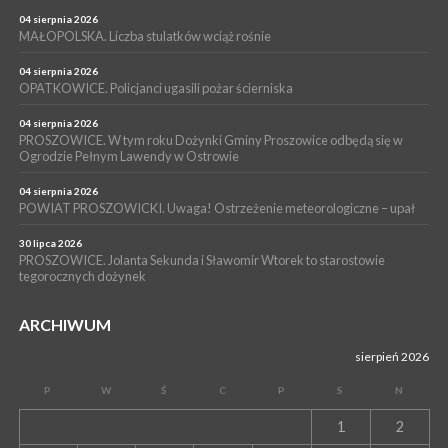
PROSZOWICE. Już za tydzień kolejne zajęcia z cyklu „Wakacyjne
Czwartki w Bibliotece”
04 sierpnia 2026
MAŁOPOLSKA. Liczba stulatków wciąż rośnie
WYDARZENIA
14 lipca 2026
04 sierpnia 2026
PROSZOWICE. 26 lipca odbędzie się XII Marsz Rzeczpospolitej
OPATKOWICE. Policjanci ugasili pożar ścierniska
Partyzanckiej 1944
04 sierpnia 2026
WYDARZENIA
PROSZOWICE. W tym roku Dożynki Gminy Proszowice odbędą się w
Ogrodzie Pełnym Lawendy w Ostrowie
13 lipca 2026
POWIAT PROSZOWICE. Nowa Pracownia Densytometrii w
Szpitalu im. Ojca Rafała z Proszowic już działa
04 sierpnia 2026
POWIAT PROSZOWICKI. Uwaga! Ostrzeżenie meteorologiczne – upał
30 lipca 2026
PROSZOWICE. Jolanta Sekunda i Sławomir Wtorek to starostowie
tegorocznych dożynek
ARCHIWUM
sierpień 2026
P
W
Ś
C
P
S
N
1
2