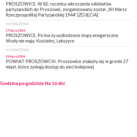
PROSZOWICE. W 82. rocznicę wkroczenia oddziałów
partyzanckich do Proszowic, zorganizowany został „XII Marsz
Rzeczpospolitej Partyzanckiej 1944” [ZDJĘCIA]
WYDARZENIA
27 lipca 2026
PROSZOWICE. Po burzy uszkodzone słupy enegeryczne.
Wody nie mają: Kościelec, Lekszyce
WYDARZENIA
24 lipca 2026
POWIAT PROSZOWCKI. Proszowice znalazły się w gronie 27
miast, które zyskają dostęp do sieci kolejowej
WYDARZENIA
Godzina po godzinie
23 lipca 2026
Na 16 dni
POWIAT PROSZOWICE. Obchody Święta Policji w
Proszowicach [ZDJĘCIA]
WYDARZENIA
21 lipca 2026
MAŁOPOLSKA. ZUS wypłacił 13,4 mln zł w ramach świadczenia
300+
WYDARZENIA
21 lipca 2026