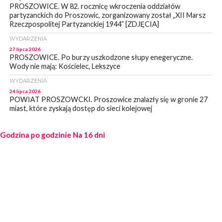
PROSZOWICE. W 82. rocznicę wkroczenia oddziałów
partyzanckich do Proszowic, zorganizowany został „XII Marsz
Rzeczpospolitej Partyzanckiej 1944” [ZDJĘCIA]
WYDARZENIA
27 lipca 2026
PROSZOWICE. Po burzy uszkodzone słupy enegeryczne.
Wody nie mają: Kościelec, Lekszyce
WYDARZENIA
24 lipca 2026
POWIAT PROSZOWCKI. Proszowice znalazły się w gronie 27
miast, które zyskają dostęp do sieci kolejowej
WYDARZENIA
Godzina po godzinie
23 lipca 2026
Na 16 dni
POWIAT PROSZOWICE. Obchody Święta Policji w
Proszowicach [ZDJĘCIA]
WYDARZENIA
21 lipca 2026
MAŁOPOLSKA. ZUS wypłacił 13,4 mln zł w ramach świadczenia
300+
WYDARZENIA
21 lipca 2026