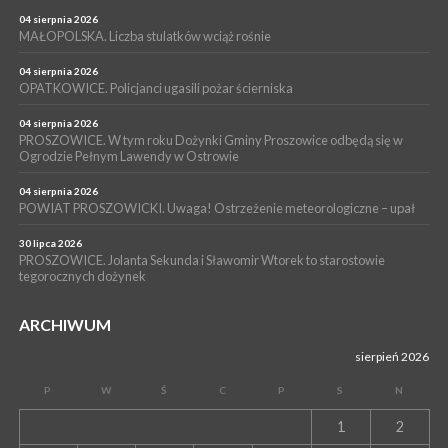
PROSZOWICE. Już za tydzień kolejne zajęcia z cyklu „Wakacyjne
Czwartki w Bibliotece”
04 sierpnia 2026
MAŁOPOLSKA. Liczba stulatków wciąż rośnie
WYDARZENIA
14 lipca 2026
04 sierpnia 2026
PROSZOWICE. 26 lipca odbędzie się XII Marsz Rzeczpospolitej
OPATKOWICE. Policjanci ugasili pożar ścierniska
Partyzanckiej 1944
04 sierpnia 2026
WYDARZENIA
PROSZOWICE. W tym roku Dożynki Gminy Proszowice odbędą się w
Ogrodzie Pełnym Lawendy w Ostrowie
13 lipca 2026
POWIAT PROSZOWICE. Nowa Pracownia Densytometrii w
Szpitalu im. Ojca Rafała z Proszowic już działa
04 sierpnia 2026
POWIAT PROSZOWICKI. Uwaga! Ostrzeżenie meteorologiczne – upał
30 lipca 2026
PROSZOWICE. Jolanta Sekunda i Sławomir Wtorek to starostowie
tegorocznych dożynek
ARCHIWUM
sierpień 2026
P
W
Ś
C
P
S
N
1
2