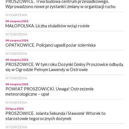
PROSZOWICE. Trwa budowa centrum przesiadkowego.
Wprowadzono nowe przystanki i zmiany w organizacji ruchu
WYDARZENIA
04 sierpnia 2026
MAŁOPOLSKA. Liczba stulatków wciąż rośnie
WYDARZENIA
04 sierpnia 2026
OPATKOWICE. Policjanci ugasili pożar ścierniska
WYDARZENIA
04 sierpnia 2026
PROSZOWICE. W tym roku Dożynki Gminy Proszowice odbędą
się w Ogrodzie Pełnym Lawendy w Ostrowie
WYDARZENIA
04 sierpnia 2026
POWIAT PROSZOWICKI. Uwaga! Ostrzeżenie
meteorologiczne – upał
WYDARZENIA
30 lipca 2026
PROSZOWICE. Jolanta Sekunda i Sławomir Wtorek to
starostowie tegorocznych dożynek
WYDARZENIA