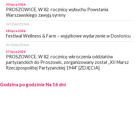
30 lipca 2026
PROSZOWICE. W 82. rocznicę wybuchu Powstania
Warszawskiego zawyją syreny
WYDARZENIA
28 lipca 2026
Festiwal Wellness & Farm – wyjątkowe wydarzenie w Dosłońcu
WYDARZENIA
27 lipca 2026
PROSZOWICE. W 82. rocznicę wkroczenia oddziałów
partyzanckich do Proszowic, zorganizowany został „XII Marsz
Rzeczpospolitej Partyzanckiej 1944” [ZDJĘCIA]
WYDARZENIA
Godzina po godzinie
27 lipca 2026
Na 16 dni
PROSZOWICE. Po burzy uszkodzone słupy enegeryczne.
Wody nie mają: Kościelec, Lekszyce
WYDARZENIA
24 lipca 2026
POWIAT PROSZOWCKI. Proszowice znalazły się w gronie 27
miast, które zyskają dostęp do sieci kolejowej
WYDARZENIA
23 lipca 2026