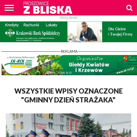
- REKLAMA -
O
NAS
WIADOMOŚCI
ZAPYTAM
CENNIK
KONTAKT
WPROST
REKLAM
PROSZOWICE
Z BLISKA
- REKLAMA -
WSZYSTKIE WPISY OZNACZONE
"GMINNY DZIEŃ STRAŻAKA"