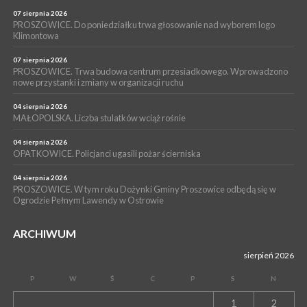
POWIAT PROSZOWICKI. KRUS bliżej rolników. Mieszkańcy
Pałecznicy będą obsługiwani w Proszowicach
07 sierpnia 2026
PROSZOWICE. Do poniedziałku trwa głosowanie nad wyborem logo
WYDARZENIA
Klimontowa
15 lipca 2026
PROSZOWICE. W parku Warsztaty Edukacyjno-Przyrodnicze
07 sierpnia 2026
PROSZOWICE. Trwa budowa centrum przesiadkowego. Wprowadzono
NOC CIEM
nowe przystanki i zmiany w organizacji ruchu
WYDARZENIA
04 sierpnia 2026
15 lipca 2026
PROSZOWICE. Już za tydzień kolejne zajęcia z cyklu „Wakacyjne
MAŁOPOLSKA. Liczba stulatków wciąż rośnie
Czwartki w Bibliotece”
04 sierpnia 2026
OPATKOWICE. Policjanci ugasili pożar ścierniska
04 sierpnia 2026
PROSZOWICE. W tym roku Dożynki Gminy Proszowice odbędą się w
Ogrodzie Pełnym Lawendy w Ostrowie
ARCHIWUM
sierpień 2026
P
W
Ś
C
P
S
N
1
2