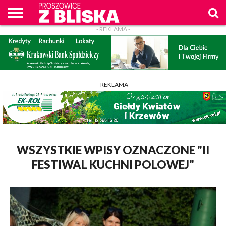
- REKLAMA -
O
NAS
WIADOMOŚCI
ZAPYTAM
CENNIK
KONTAKT
WPROST
REKLAM
PROSZOWICE
Z BLISKA
- REKLAMA -
WSZYSTKIE WPISY OZNACZONE "II
FESTIWAL KUCHNI POLOWEJ"