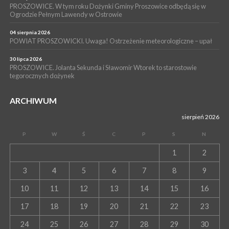
WYDARZENIA
PROSZOWICE. W tym roku Dożynki Gminy Proszowice odbędą się w
Ogrodzie Pełnym Lawendy w Ostrowie
13 lipca 2026
POWIAT PROSZOWICE. Nowa Pracownia Densytometrii w
Szpitalu im. Ojca Rafała z Proszowic już działa
04 sierpnia 2026
POWIAT PROSZOWICKI. Uwaga! Ostrzeżenie meteorologiczne – upał
30 lipca 2026
PROSZOWICE. Jolanta Sekunda i Sławomir Wtorek to starostowie
tegorocznych dożynek
ARCHIWUM
sierpień 2026
P
W
Ś
C
P
S
N
1
2
3
4
5
6
7
8
9
10
11
12
13
14
15
16
17
18
19
20
21
22
23
24
25
26
27
28
29
30