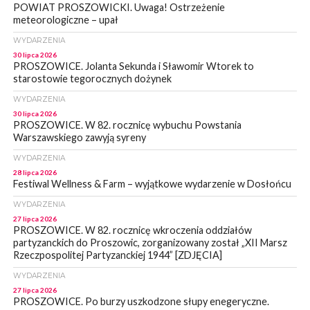
POWIAT PROSZOWICKI. Uwaga! Ostrzeżenie
meteorologiczne – upał
WYDARZENIA
30 lipca 2026
PROSZOWICE. Jolanta Sekunda i Sławomir Wtorek to
starostowie tegorocznych dożynek
WYDARZENIA
30 lipca 2026
PROSZOWICE. W 82. rocznicę wybuchu Powstania
Warszawskiego zawyją syreny
WYDARZENIA
28 lipca 2026
Festiwal Wellness & Farm – wyjątkowe wydarzenie w Dosłońcu
WYDARZENIA
27 lipca 2026
PROSZOWICE. W 82. rocznicę wkroczenia oddziałów
partyzanckich do Proszowic, zorganizowany został „XII Marsz
Rzeczpospolitej Partyzanckiej 1944” [ZDJĘCIA]
WYDARZENIA
27 lipca 2026
PROSZOWICE. Po burzy uszkodzone słupy enegeryczne.