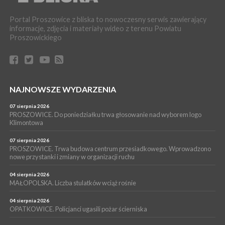
PROSZOWICE. Dzień Otwarty z okazji 10-lecia Wodociągów
Proszowickich [ZDJĘCIA]
Portal Proszowice z bliska to nowoczesny serwis zawierający
WYDARZENIA
informacje, zdjęcia i materiały wideo z terenu Powiatu
Proszowickiego
17 lipca 2026
GMINA PROSZOWICE. W Klimontowie trwają wyjątkowe,
bezpłatne warsztaty realizowane w ramach unijnego projektu
[ZDJĘCIA]
WYDARZENIA
NAJNOWSZE WYDARZENIA
16 lipca 2026
POWIAT PROSZOWICKI. KRUS bliżej rolników. Mieszkańcy
Pałecznicy będą obsługiwani w Proszowicach
07 sierpnia 2026
PROSZOWICE. Do poniedziałku trwa głosowanie nad wyborem logo
WYDARZENIA
Klimontowa
15 lipca 2026
PROSZOWICE. W parku Warsztaty Edukacyjno-Przyrodnicze
07 sierpnia 2026
PROSZOWICE. Trwa budowa centrum przesiadkowego. Wprowadzono
NOC CIEM
nowe przystanki i zmiany w organizacji ruchu
WYDARZENIA
04 sierpnia 2026
15 lipca 2026
PROSZOWICE. Już za tydzień kolejne zajęcia z cyklu „Wakacyjne
MAŁOPOLSKA. Liczba stulatków wciąż rośnie
Czwartki w Bibliotece”
04 sierpnia 2026
OPATKOWICE. Policjanci ugasili pożar ścierniska