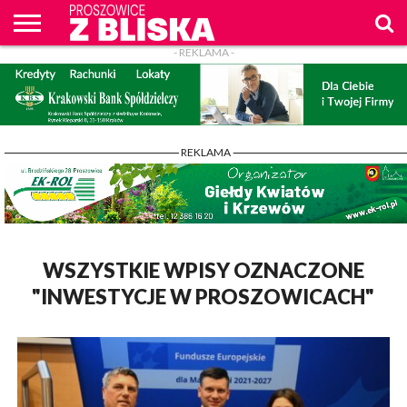
- REKLAMA -
O
NAS
WIADOMOŚCI
ZAPYTAM
CENNIK
KONTAKT
WPROST
REKLAM
PROSZOWICE
Z BLISKA
- REKLAMA -
WSZYSTKIE WPISY OZNACZONE
"INWESTYCJE W PROSZOWICACH"