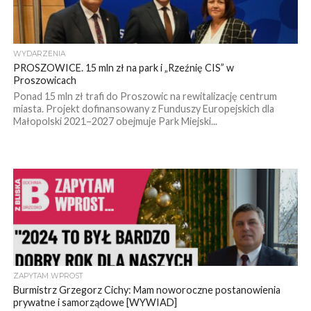
WYDARZENIA
PROSZOWICE. 15 mln zł na park i „Rzeźnię CIS” w
Proszowicach
Ponad 15 mln zł trafi do Proszowic na rewitalizację centrum
miasta. Projekt dofinansowany z Funduszy Europejskich dla
Małopolski 2021–2027 obejmuje Park Miejski...
ZAPYTAM WPROST
Burmistrz Grzegorz Cichy: Mam noworoczne postanowienia
prywatne i samorządowe [WYWIAD]