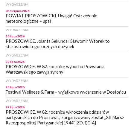
WYDARZENIA
04 sierpnia 2026
POWIAT PROSZOWICKI. Uwaga! Ostrzeżenie
meteorologiczne – upał
WYDARZENIA
30 lipca 2026
PROSZOWICE. Jolanta Sekunda i Sławomir Wtorek to
starostowie tegorocznych dożynek
WYDARZENIA
30 lipca 2026
PROSZOWICE. W 82. rocznicę wybuchu Powstania
Warszawskiego zawyją syreny
WYDARZENIA
28 lipca 2026
Festiwal Wellness & Farm – wyjątkowe wydarzenie w Dosłońcu
WYDARZENIA
27 lipca 2026
PROSZOWICE. W 82. rocznicę wkroczenia oddziałów
partyzanckich do Proszowic, zorganizowany został „XII Marsz
Rzeczpospolitej Partyzanckiej 1944” [ZDJĘCIA]
WYDARZENIA