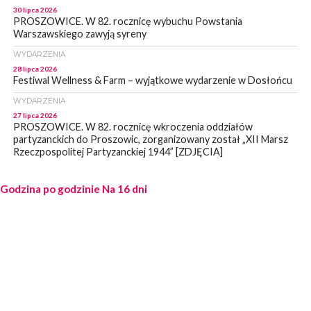
30 lipca 2026
PROSZOWICE. W 82. rocznicę wybuchu Powstania
Warszawskiego zawyją syreny
WYDARZENIA
28 lipca 2026
Festiwal Wellness & Farm – wyjątkowe wydarzenie w Dosłońcu
WYDARZENIA
27 lipca 2026
PROSZOWICE. W 82. rocznicę wkroczenia oddziałów
partyzanckich do Proszowic, zorganizowany został „XII Marsz
Rzeczpospolitej Partyzanckiej 1944” [ZDJĘCIA]
WYDARZENIA
Godzina po godzinie
27 lipca 2026
Na 16 dni
PROSZOWICE. Po burzy uszkodzone słupy enegeryczne.
Wody nie mają: Kościelec, Lekszyce
WYDARZENIA
24 lipca 2026
POWIAT PROSZOWCKI. Proszowice znalazły się w gronie 27
miast, które zyskają dostęp do sieci kolejowej
WYDARZENIA
23 lipca 2026