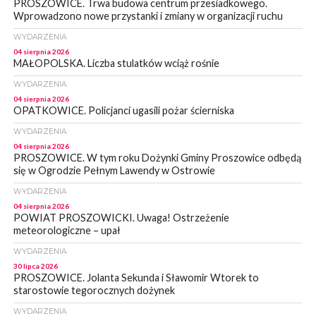
PROSZOWICE. Trwa budowa centrum przesiadkowego.
Wprowadzono nowe przystanki i zmiany w organizacji ruchu
WYDARZENIA
04 sierpnia 2026
MAŁOPOLSKA. Liczba stulatków wciąż rośnie
WYDARZENIA
04 sierpnia 2026
OPATKOWICE. Policjanci ugasili pożar ścierniska
WYDARZENIA
04 sierpnia 2026
PROSZOWICE. W tym roku Dożynki Gminy Proszowice odbędą
się w Ogrodzie Pełnym Lawendy w Ostrowie
WYDARZENIA
04 sierpnia 2026
POWIAT PROSZOWICKI. Uwaga! Ostrzeżenie
meteorologiczne – upał
WYDARZENIA
30 lipca 2026
PROSZOWICE. Jolanta Sekunda i Sławomir Wtorek to
starostowie tegorocznych dożynek
WYDARZENIA