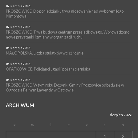
POWIAT PROSZOWICKI. KRUS bliżej rolników. Mieszkańcy
Pałecznicy będą obsługiwani w Proszowicach
07 sierpnia 2026
PROSZOWICE. Do poniedziałku trwa głosowanie nad wyborem logo
WYDARZENIA
Klimontowa
15 lipca 2026
PROSZOWICE. W parku Warsztaty Edukacyjno-Przyrodnicze
07 sierpnia 2026
PROSZOWICE. Trwa budowa centrum przesiadkowego. Wprowadzono
NOC CIEM
nowe przystanki i zmiany w organizacji ruchu
WYDARZENIA
04 sierpnia 2026
15 lipca 2026
PROSZOWICE. Już za tydzień kolejne zajęcia z cyklu „Wakacyjne
MAŁOPOLSKA. Liczba stulatków wciąż rośnie
Czwartki w Bibliotece”
04 sierpnia 2026
OPATKOWICE. Policjanci ugasili pożar ścierniska
04 sierpnia 2026
PROSZOWICE. W tym roku Dożynki Gminy Proszowice odbędą się w
Ogrodzie Pełnym Lawendy w Ostrowie
ARCHIWUM
sierpień 2026
P
W
Ś
C
P
S
N
1
2