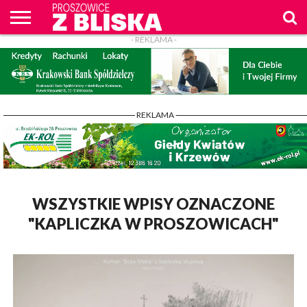
- REKLAMA -
O
NAS
WIADOMOŚCI
ZAPYTAM
CENNIK
KONTAKT
WPROST
REKLAM
PROSZOWICE
Z BLISKA
- REKLAMA -
WSZYSTKIE WPISY OZNACZONE
"KAPLICZKA W PROSZOWICACH"