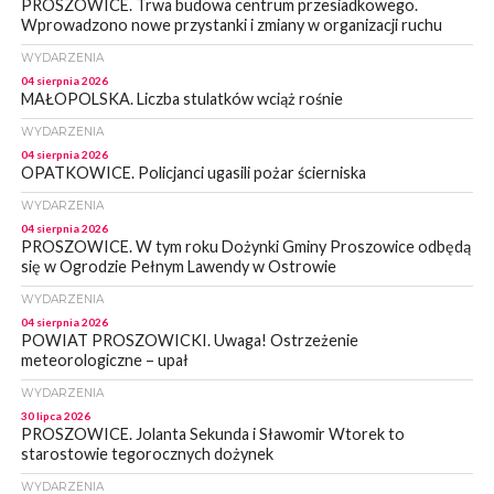
PROSZOWICE. Trwa budowa centrum przesiadkowego.
Wprowadzono nowe przystanki i zmiany w organizacji ruchu
WYDARZENIA
04 sierpnia 2026
MAŁOPOLSKA. Liczba stulatków wciąż rośnie
WYDARZENIA
04 sierpnia 2026
OPATKOWICE. Policjanci ugasili pożar ścierniska
WYDARZENIA
04 sierpnia 2026
PROSZOWICE. W tym roku Dożynki Gminy Proszowice odbędą
się w Ogrodzie Pełnym Lawendy w Ostrowie
WYDARZENIA
04 sierpnia 2026
POWIAT PROSZOWICKI. Uwaga! Ostrzeżenie
meteorologiczne – upał
WYDARZENIA
30 lipca 2026
PROSZOWICE. Jolanta Sekunda i Sławomir Wtorek to
starostowie tegorocznych dożynek
WYDARZENIA