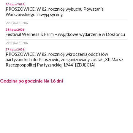
30 lipca 2026
PROSZOWICE. W 82. rocznicę wybuchu Powstania
Warszawskiego zawyją syreny
WYDARZENIA
28 lipca 2026
Festiwal Wellness & Farm – wyjątkowe wydarzenie w Dosłońcu
WYDARZENIA
27 lipca 2026
PROSZOWICE. W 82. rocznicę wkroczenia oddziałów
partyzanckich do Proszowic, zorganizowany został „XII Marsz
Rzeczpospolitej Partyzanckiej 1944” [ZDJĘCIA]
WYDARZENIA
Godzina po godzinie
27 lipca 2026
Na 16 dni
PROSZOWICE. Po burzy uszkodzone słupy enegeryczne.
Wody nie mają: Kościelec, Lekszyce
WYDARZENIA
24 lipca 2026
POWIAT PROSZOWCKI. Proszowice znalazły się w gronie 27
miast, które zyskają dostęp do sieci kolejowej
WYDARZENIA
23 lipca 2026