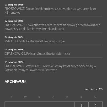
POWIAT PROSZOWICKI. KRUS bliżej rolników. Mieszkańcy
Pałecznicy będą obsługiwani w Proszowicach
07 sierpnia 2026
PROSZOWICE. Do poniedziałku trwa głosowanie nad wyborem logo
WYDARZENIA
Klimontowa
15 lipca 2026
PROSZOWICE. W parku Warsztaty Edukacyjno-Przyrodnicze
07 sierpnia 2026
PROSZOWICE. Trwa budowa centrum przesiadkowego. Wprowadzono
NOC CIEM
nowe przystanki i zmiany w organizacji ruchu
WYDARZENIA
04 sierpnia 2026
15 lipca 2026
PROSZOWICE. Już za tydzień kolejne zajęcia z cyklu „Wakacyjne
MAŁOPOLSKA. Liczba stulatków wciąż rośnie
Czwartki w Bibliotece”
04 sierpnia 2026
OPATKOWICE. Policjanci ugasili pożar ścierniska
04 sierpnia 2026
PROSZOWICE. W tym roku Dożynki Gminy Proszowice odbędą się w
Ogrodzie Pełnym Lawendy w Ostrowie
ARCHIWUM
sierpień 2026
P
W
Ś
C
P
S
N
1
2