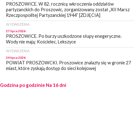
PROSZOWICE. W 82. rocznicę wkroczenia oddziałów
partyzanckich do Proszowic, zorganizowany został „XII Marsz
Rzeczpospolitej Partyzanckiej 1944” [ZDJĘCIA]
WYDARZENIA
27 lipca 2026
PROSZOWICE. Po burzy uszkodzone słupy enegeryczne.
Wody nie mają: Kościelec, Lekszyce
WYDARZENIA
24 lipca 2026
POWIAT PROSZOWCKI. Proszowice znalazły się w gronie 27
miast, które zyskają dostęp do sieci kolejowej
WYDARZENIA
Godzina po godzinie
23 lipca 2026
Na 16 dni
POWIAT PROSZOWICE. Obchody Święta Policji w
Proszowicach [ZDJĘCIA]
WYDARZENIA
21 lipca 2026
MAŁOPOLSKA. ZUS wypłacił 13,4 mln zł w ramach świadczenia
300+
WYDARZENIA
21 lipca 2026