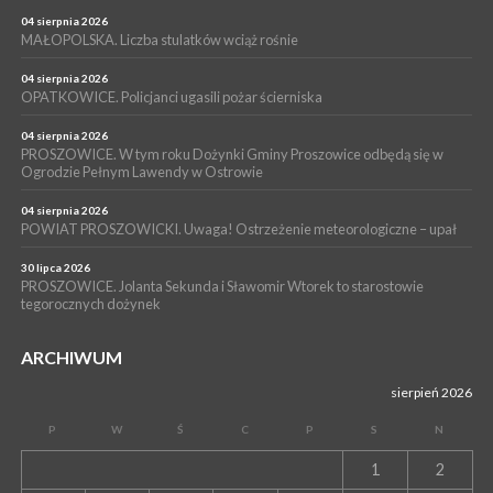
PROSZOWICE. Już za tydzień kolejne zajęcia z cyklu „Wakacyjne
Czwartki w Bibliotece”
04 sierpnia 2026
MAŁOPOLSKA. Liczba stulatków wciąż rośnie
WYDARZENIA
14 lipca 2026
04 sierpnia 2026
PROSZOWICE. 26 lipca odbędzie się XII Marsz Rzeczpospolitej
OPATKOWICE. Policjanci ugasili pożar ścierniska
Partyzanckiej 1944
04 sierpnia 2026
WYDARZENIA
PROSZOWICE. W tym roku Dożynki Gminy Proszowice odbędą się w
Ogrodzie Pełnym Lawendy w Ostrowie
13 lipca 2026
POWIAT PROSZOWICE. Nowa Pracownia Densytometrii w
Szpitalu im. Ojca Rafała z Proszowic już działa
04 sierpnia 2026
POWIAT PROSZOWICKI. Uwaga! Ostrzeżenie meteorologiczne – upał
30 lipca 2026
PROSZOWICE. Jolanta Sekunda i Sławomir Wtorek to starostowie
tegorocznych dożynek
ARCHIWUM
sierpień 2026
P
W
Ś
C
P
S
N
1
2