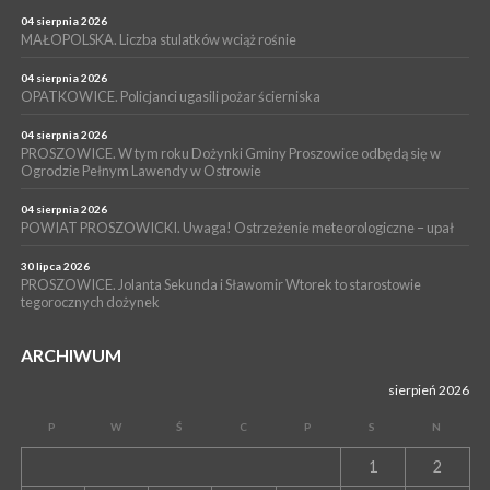
PROSZOWICE. Już za tydzień kolejne zajęcia z cyklu „Wakacyjne
Czwartki w Bibliotece”
04 sierpnia 2026
MAŁOPOLSKA. Liczba stulatków wciąż rośnie
WYDARZENIA
14 lipca 2026
04 sierpnia 2026
PROSZOWICE. 26 lipca odbędzie się XII Marsz Rzeczpospolitej
OPATKOWICE. Policjanci ugasili pożar ścierniska
Partyzanckiej 1944
04 sierpnia 2026
WYDARZENIA
PROSZOWICE. W tym roku Dożynki Gminy Proszowice odbędą się w
Ogrodzie Pełnym Lawendy w Ostrowie
13 lipca 2026
POWIAT PROSZOWICE. Nowa Pracownia Densytometrii w
Szpitalu im. Ojca Rafała z Proszowic już działa
04 sierpnia 2026
POWIAT PROSZOWICKI. Uwaga! Ostrzeżenie meteorologiczne – upał
30 lipca 2026
PROSZOWICE. Jolanta Sekunda i Sławomir Wtorek to starostowie
tegorocznych dożynek
ARCHIWUM
sierpień 2026
P
W
Ś
C
P
S
N
1
2