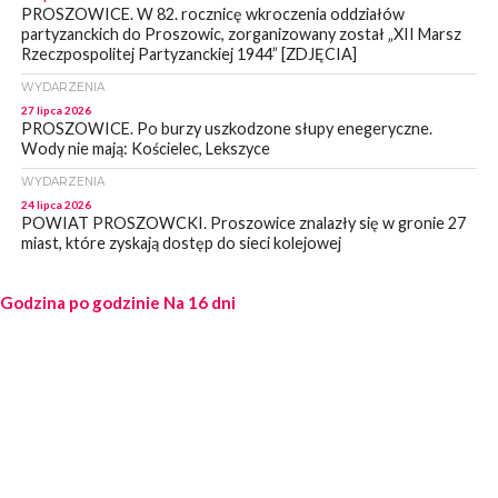
PROSZOWICE. W 82. rocznicę wkroczenia oddziałów
partyzanckich do Proszowic, zorganizowany został „XII Marsz
Rzeczpospolitej Partyzanckiej 1944” [ZDJĘCIA]
WYDARZENIA
27 lipca 2026
PROSZOWICE. Po burzy uszkodzone słupy enegeryczne.
Wody nie mają: Kościelec, Lekszyce
WYDARZENIA
24 lipca 2026
POWIAT PROSZOWCKI. Proszowice znalazły się w gronie 27
miast, które zyskają dostęp do sieci kolejowej
WYDARZENIA
Godzina po godzinie
23 lipca 2026
Na 16 dni
POWIAT PROSZOWICE. Obchody Święta Policji w
Proszowicach [ZDJĘCIA]
WYDARZENIA
21 lipca 2026
MAŁOPOLSKA. ZUS wypłacił 13,4 mln zł w ramach świadczenia
300+
WYDARZENIA
21 lipca 2026