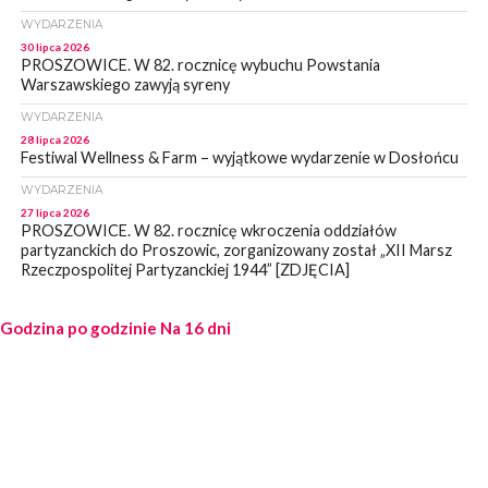
WYDARZENIA
30 lipca 2026
PROSZOWICE. W 82. rocznicę wybuchu Powstania
Warszawskiego zawyją syreny
WYDARZENIA
28 lipca 2026
Festiwal Wellness & Farm – wyjątkowe wydarzenie w Dosłońcu
WYDARZENIA
27 lipca 2026
PROSZOWICE. W 82. rocznicę wkroczenia oddziałów
partyzanckich do Proszowic, zorganizowany został „XII Marsz
Rzeczpospolitej Partyzanckiej 1944” [ZDJĘCIA]
WYDARZENIA
Godzina po godzinie
27 lipca 2026
Na 16 dni
PROSZOWICE. Po burzy uszkodzone słupy enegeryczne.
Wody nie mają: Kościelec, Lekszyce
WYDARZENIA
24 lipca 2026
POWIAT PROSZOWCKI. Proszowice znalazły się w gronie 27
miast, które zyskają dostęp do sieci kolejowej
WYDARZENIA