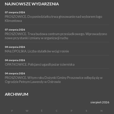
NAJNOWSZE WYDARZENIA
16 lipca 2026
POWIAT PROSZOWICKI. KRUS bliżej rolników. Mieszkańcy
Pałecznicy będą obsługiwani w Proszowicach
07 sierpnia 2026
PROSZOWICE. Do poniedziałku trwa głosowanie nad wyborem logo
WYDARZENIA
Klimontowa
15 lipca 2026
PROSZOWICE. W parku Warsztaty Edukacyjno-Przyrodnicze
07 sierpnia 2026
PROSZOWICE. Trwa budowa centrum przesiadkowego. Wprowadzono
NOC CIEM
nowe przystanki i zmiany w organizacji ruchu
WYDARZENIA
04 sierpnia 2026
15 lipca 2026
PROSZOWICE. Już za tydzień kolejne zajęcia z cyklu „Wakacyjne
MAŁOPOLSKA. Liczba stulatków wciąż rośnie
Czwartki w Bibliotece”
04 sierpnia 2026
OPATKOWICE. Policjanci ugasili pożar ścierniska
04 sierpnia 2026
PROSZOWICE. W tym roku Dożynki Gminy Proszowice odbędą się w
Ogrodzie Pełnym Lawendy w Ostrowie
ARCHIWUM
sierpień 2026
P
W
Ś
C
P
S
N