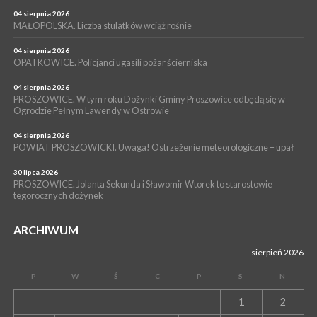
PROSZOWICE. Już za tydzień kolejne zajęcia z cyklu „Wakacyjne
Czwartki w Bibliotece”
04 sierpnia 2026
MAŁOPOLSKA. Liczba stulatków wciąż rośnie
WYDARZENIA
14 lipca 2026
04 sierpnia 2026
PROSZOWICE. 26 lipca odbędzie się XII Marsz Rzeczpospolitej
OPATKOWICE. Policjanci ugasili pożar ścierniska
Partyzanckiej 1944
04 sierpnia 2026
WYDARZENIA
PROSZOWICE. W tym roku Dożynki Gminy Proszowice odbędą się w
Ogrodzie Pełnym Lawendy w Ostrowie
13 lipca 2026
POWIAT PROSZOWICE. Nowa Pracownia Densytometrii w
Szpitalu im. Ojca Rafała z Proszowic już działa
04 sierpnia 2026
POWIAT PROSZOWICKI. Uwaga! Ostrzeżenie meteorologiczne – upał
30 lipca 2026
PROSZOWICE. Jolanta Sekunda i Sławomir Wtorek to starostowie
tegorocznych dożynek
ARCHIWUM
sierpień 2026
P
W
Ś
C
P
S
N
1
2