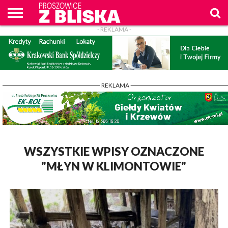
- REKLAMA -
O
NAS
WIADOMOŚCI
ZAPYTAM
CENNIK
KONTAKT
WPROST
REKLAM
PROSZOWICE
Z BLISKA
- REKLAMA -
WSZYSTKIE WPISY OZNACZONE
"MŁYN W KLIMONTOWIE"