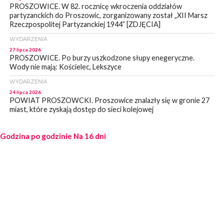
PROSZOWICE. W 82. rocznicę wkroczenia oddziałów
partyzanckich do Proszowic, zorganizowany został „XII Marsz
Rzeczpospolitej Partyzanckiej 1944” [ZDJĘCIA]
WYDARZENIA
27 lipca 2026
PROSZOWICE. Po burzy uszkodzone słupy enegeryczne.
Wody nie mają: Kościelec, Lekszyce
WYDARZENIA
24 lipca 2026
POWIAT PROSZOWCKI. Proszowice znalazły się w gronie 27
miast, które zyskają dostęp do sieci kolejowej
WYDARZENIA
Godzina po godzinie
23 lipca 2026
Na 16 dni
POWIAT PROSZOWICE. Obchody Święta Policji w
Proszowicach [ZDJĘCIA]
WYDARZENIA
21 lipca 2026
MAŁOPOLSKA. ZUS wypłacił 13,4 mln zł w ramach świadczenia
300+
WYDARZENIA
21 lipca 2026