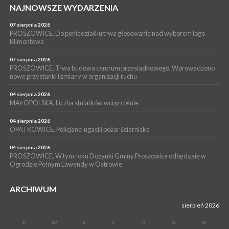
NAJNOWSZE WYDARZENIA
16 lipca 2026
POWIAT PROSZOWICKI. KRUS bliżej rolników. Mieszkańcy
Pałecznicy będą obsługiwani w Proszowicach
07 sierpnia 2026
PROSZOWICE. Do poniedziałku trwa głosowanie nad wyborem logo
WYDARZENIA
Klimontowa
15 lipca 2026
PROSZOWICE. W parku Warsztaty Edukacyjno-Przyrodnicze
07 sierpnia 2026
PROSZOWICE. Trwa budowa centrum przesiadkowego. Wprowadzono
NOC CIEM
nowe przystanki i zmiany w organizacji ruchu
WYDARZENIA
04 sierpnia 2026
15 lipca 2026
PROSZOWICE. Już za tydzień kolejne zajęcia z cyklu „Wakacyjne
MAŁOPOLSKA. Liczba stulatków wciąż rośnie
Czwartki w Bibliotece”
04 sierpnia 2026
OPATKOWICE. Policjanci ugasili pożar ścierniska
04 sierpnia 2026
PROSZOWICE. W tym roku Dożynki Gminy Proszowice odbędą się w
Ogrodzie Pełnym Lawendy w Ostrowie
ARCHIWUM
sierpień 2026
P
W
Ś
C
P
S
N