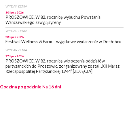
WYDARZENIA
30 lipca 2026
PROSZOWICE. W 82. rocznicę wybuchu Powstania
Warszawskiego zawyją syreny
WYDARZENIA
28 lipca 2026
Festiwal Wellness & Farm – wyjątkowe wydarzenie w Dosłońcu
WYDARZENIA
27 lipca 2026
PROSZOWICE. W 82. rocznicę wkroczenia oddziałów
partyzanckich do Proszowic, zorganizowany został „XII Marsz
Rzeczpospolitej Partyzanckiej 1944” [ZDJĘCIA]
WYDARZENIA
Godzina po godzinie
27 lipca 2026
Na 16 dni
PROSZOWICE. Po burzy uszkodzone słupy enegeryczne.
Wody nie mają: Kościelec, Lekszyce
WYDARZENIA
24 lipca 2026
POWIAT PROSZOWCKI. Proszowice znalazły się w gronie 27
miast, które zyskają dostęp do sieci kolejowej
WYDARZENIA