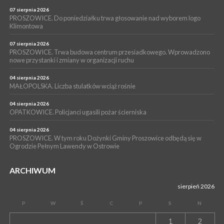
POWIAT PROSZOWICKI. KRUS bliżej rolników. Mieszkańcy
Pałecznicy będą obsługiwani w Proszowicach
07 sierpnia 2026
PROSZOWICE. Do poniedziałku trwa głosowanie nad wyborem logo
WYDARZENIA
Klimontowa
15 lipca 2026
PROSZOWICE. W parku Warsztaty Edukacyjno-Przyrodnicze
07 sierpnia 2026
PROSZOWICE. Trwa budowa centrum przesiadkowego. Wprowadzono
NOC CIEM
nowe przystanki i zmiany w organizacji ruchu
WYDARZENIA
04 sierpnia 2026
15 lipca 2026
PROSZOWICE. Już za tydzień kolejne zajęcia z cyklu „Wakacyjne
MAŁOPOLSKA. Liczba stulatków wciąż rośnie
Czwartki w Bibliotece”
04 sierpnia 2026
OPATKOWICE. Policjanci ugasili pożar ścierniska
04 sierpnia 2026
PROSZOWICE. W tym roku Dożynki Gminy Proszowice odbędą się w
Ogrodzie Pełnym Lawendy w Ostrowie
ARCHIWUM
sierpień 2026
P
W
Ś
C
P
S
N
1
2