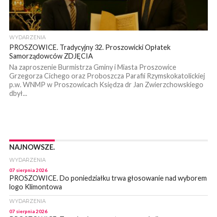
WYDARZENIA
PROSZOWICE. Tradycyjny 32. Proszowicki Opłatek
Samorządowców ZDJĘCIA
Na zaproszenie Burmistrza Gminy i Miasta Proszowice
Grzegorza Cichego oraz Proboszcza Parafii Rzymskokatolickiej
p.w. WNMP w Proszowicach Księdza dr Jan Zwierzchowskiego
dbył...
NAJNOWSZE.
WYDARZENIA
07 sierpnia 2026
PROSZOWICE. Do poniedziałku trwa głosowanie nad wyborem
logo Klimontowa
WYDARZENIA
07 sierpnia 2026