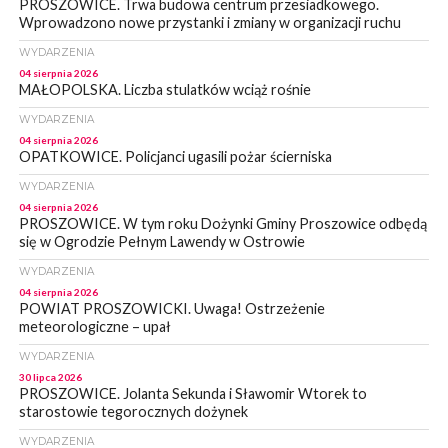
PROSZOWICE. Trwa budowa centrum przesiadkowego.
Wprowadzono nowe przystanki i zmiany w organizacji ruchu
WYDARZENIA
04 sierpnia 2026
MAŁOPOLSKA. Liczba stulatków wciąż rośnie
WYDARZENIA
04 sierpnia 2026
OPATKOWICE. Policjanci ugasili pożar ścierniska
WYDARZENIA
04 sierpnia 2026
PROSZOWICE. W tym roku Dożynki Gminy Proszowice odbędą
się w Ogrodzie Pełnym Lawendy w Ostrowie
WYDARZENIA
04 sierpnia 2026
POWIAT PROSZOWICKI. Uwaga! Ostrzeżenie
meteorologiczne – upał
WYDARZENIA
30 lipca 2026
PROSZOWICE. Jolanta Sekunda i Sławomir Wtorek to
starostowie tegorocznych dożynek
WYDARZENIA