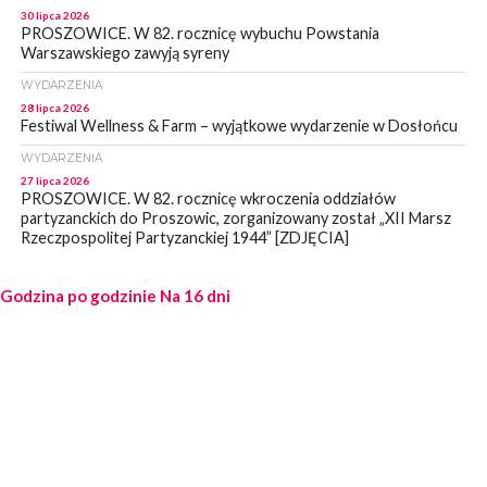
30 lipca 2026
PROSZOWICE. W 82. rocznicę wybuchu Powstania
Warszawskiego zawyją syreny
WYDARZENIA
28 lipca 2026
Festiwal Wellness & Farm – wyjątkowe wydarzenie w Dosłońcu
WYDARZENIA
27 lipca 2026
PROSZOWICE. W 82. rocznicę wkroczenia oddziałów
partyzanckich do Proszowic, zorganizowany został „XII Marsz
Rzeczpospolitej Partyzanckiej 1944” [ZDJĘCIA]
WYDARZENIA
Godzina po godzinie
27 lipca 2026
Na 16 dni
PROSZOWICE. Po burzy uszkodzone słupy enegeryczne.
Wody nie mają: Kościelec, Lekszyce
WYDARZENIA
24 lipca 2026
POWIAT PROSZOWCKI. Proszowice znalazły się w gronie 27
miast, które zyskają dostęp do sieci kolejowej
WYDARZENIA
23 lipca 2026