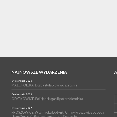
NAJNOWSZE WYDARZENIA
04 sierpnia 2026
MAŁOPOLSKA. Liczba stulatków wciąż rośnie
04 sierpnia 2026
OPATKOWICE. Policjanci ugasili pożar ścierniska
04 sierpnia 2026
PROSZOWICE. W tym roku Dożynki Gminy Proszowice odbędą
się w Ogrodzie Pełnym Lawendy w Ostrowie