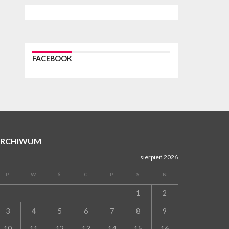
WYDARZENIA
23 lipca 2026
POWIAT PROSZOWICE. Obchody Święta Policji
w Proszowicach [ZDJĘCIA]
WYDARZENIA
FACEBOOK
21 lipca 2026
MAŁOPOLSKA. ZUS wypłacił 13,4 mln zł w
ramach świadczenia 300+
WYDARZENIA
21 lipca 2026
POWIAT PROSZOWICKI. Na dziś zaplanowano
„ALARM-2026” – ogólnopolskie ćwiczenia
ostrzegania i alarmowania
ARCHIWUM
WYDARZENIA
sierpień 2026
21 lipca 2026
PROSZOWICE. Dzień Otwarty z okazji 10-lecia
Wodociągów Proszowickich [ZDJĘCIA]
P
W
Ś
C
P
S
N
WYDARZENIA
1
2
17 lipca 2026
GMINA PROSZOWICE. W Klimontowie trwają
3
4
5
6
7
8
9
wyjątkowe, bezpłatne warsztaty realizowane w
ramach unijnego projektu [ZDJĘCIA]
10
11
12
13
14
15
16