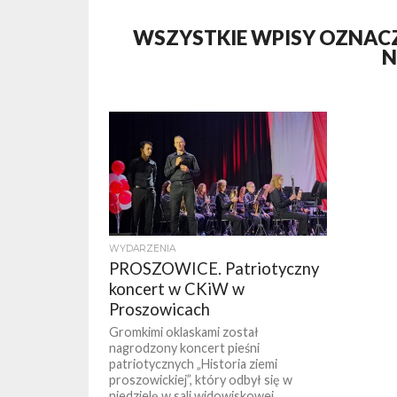
WSZYSTKIE WPISY OZNACZ
N
WYDARZENIA
PROSZOWICE. Patriotyczny
koncert w CKiW w
Proszowicach
Gromkimi oklaskami został
nagrodzony koncert pieśni
patriotycznych „Historia ziemi
proszowickiej”, który odbył się w
niedzielę w sali widowiskowej