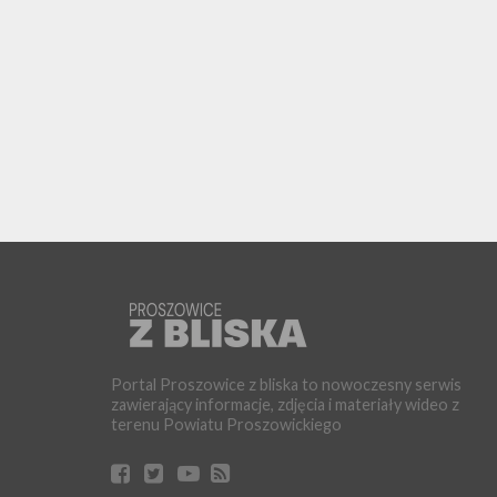
Portal Proszowice z bliska to nowoczesny serwis
zawierający informacje, zdjęcia i materiały wideo z
terenu Powiatu Proszowickiego