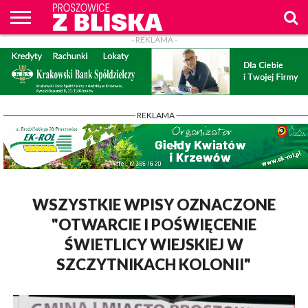
- REKLAMA -
O
NAS
WIADOMOŚCI
ZAPYTAM
CENNIK
KONTAKT
WPROST
REKLAM
PROSZOWICE
Z BLISKA
- REKLAMA -
WSZYSTKIE WPISY OZNACZONE
"OTWARCIE I POŚWIĘCENIE
ŚWIETLICY WIEJSKIEJ W
SZCZYTNIKACH KOLONII"