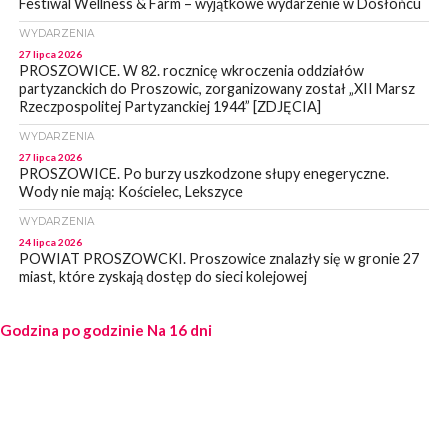
Festiwal Wellness & Farm – wyjątkowe wydarzenie w Dosłońcu
WYDARZENIA
27 lipca 2026
PROSZOWICE. W 82. rocznicę wkroczenia oddziałów
partyzanckich do Proszowic, zorganizowany został „XII Marsz
Rzeczpospolitej Partyzanckiej 1944” [ZDJĘCIA]
WYDARZENIA
27 lipca 2026
PROSZOWICE. Po burzy uszkodzone słupy enegeryczne.
Wody nie mają: Kościelec, Lekszyce
WYDARZENIA
24 lipca 2026
POWIAT PROSZOWCKI. Proszowice znalazły się w gronie 27
miast, które zyskają dostęp do sieci kolejowej
WYDARZENIA
Godzina po godzinie
23 lipca 2026
Na 16 dni
POWIAT PROSZOWICE. Obchody Święta Policji w
Proszowicach [ZDJĘCIA]
WYDARZENIA
21 lipca 2026
MAŁOPOLSKA. ZUS wypłacił 13,4 mln zł w ramach świadczenia
300+