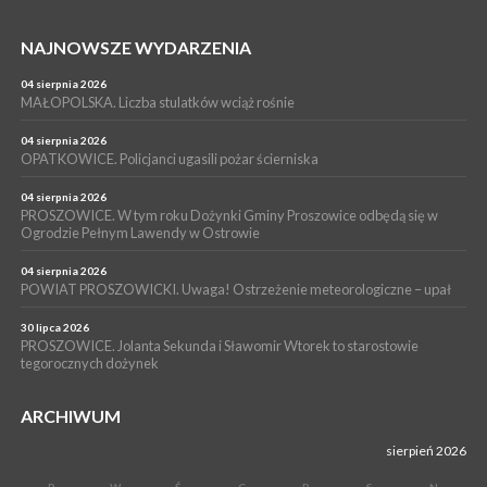
WYDARZENIA
NAJNOWSZE WYDARZENIA
15 lipca 2026
PROSZOWICE. Już za tydzień kolejne zajęcia z cyklu „Wakacyjne
Czwartki w Bibliotece”
04 sierpnia 2026
MAŁOPOLSKA. Liczba stulatków wciąż rośnie
WYDARZENIA
14 lipca 2026
04 sierpnia 2026
PROSZOWICE. 26 lipca odbędzie się XII Marsz Rzeczpospolitej
OPATKOWICE. Policjanci ugasili pożar ścierniska
Partyzanckiej 1944
04 sierpnia 2026
WYDARZENIA
PROSZOWICE. W tym roku Dożynki Gminy Proszowice odbędą się w
Ogrodzie Pełnym Lawendy w Ostrowie
13 lipca 2026
POWIAT PROSZOWICE. Nowa Pracownia Densytometrii w
Szpitalu im. Ojca Rafała z Proszowic już działa
04 sierpnia 2026
POWIAT PROSZOWICKI. Uwaga! Ostrzeżenie meteorologiczne – upał
30 lipca 2026
PROSZOWICE. Jolanta Sekunda i Sławomir Wtorek to starostowie
tegorocznych dożynek
ARCHIWUM
sierpień 2026