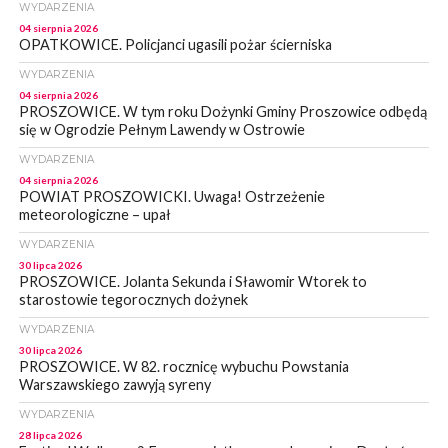
WYDARZENIA
04 sierpnia 2026
OPATKOWICE. Policjanci ugasili pożar ścierniska
WYDARZENIA
04 sierpnia 2026
PROSZOWICE. W tym roku Dożynki Gminy Proszowice odbędą
się w Ogrodzie Pełnym Lawendy w Ostrowie
WYDARZENIA
04 sierpnia 2026
POWIAT PROSZOWICKI. Uwaga! Ostrzeżenie
meteorologiczne – upał
WYDARZENIA
30 lipca 2026
PROSZOWICE. Jolanta Sekunda i Sławomir Wtorek to
starostowie tegorocznych dożynek
WYDARZENIA
30 lipca 2026
PROSZOWICE. W 82. rocznicę wybuchu Powstania
Warszawskiego zawyją syreny
WYDARZENIA
28 lipca 2026