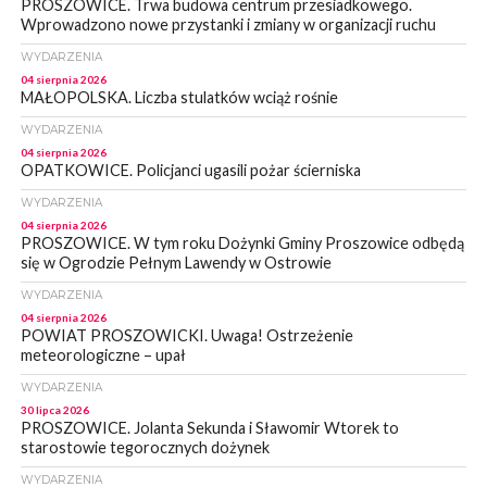
PROSZOWICE. Trwa budowa centrum przesiadkowego.
Wprowadzono nowe przystanki i zmiany w organizacji ruchu
WYDARZENIA
04 sierpnia 2026
MAŁOPOLSKA. Liczba stulatków wciąż rośnie
WYDARZENIA
04 sierpnia 2026
OPATKOWICE. Policjanci ugasili pożar ścierniska
WYDARZENIA
04 sierpnia 2026
PROSZOWICE. W tym roku Dożynki Gminy Proszowice odbędą
się w Ogrodzie Pełnym Lawendy w Ostrowie
WYDARZENIA
04 sierpnia 2026
POWIAT PROSZOWICKI. Uwaga! Ostrzeżenie
meteorologiczne – upał
WYDARZENIA
30 lipca 2026
PROSZOWICE. Jolanta Sekunda i Sławomir Wtorek to
starostowie tegorocznych dożynek
WYDARZENIA