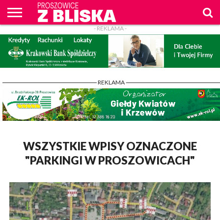
- REKLAMA -
O
NAS
WIADOMOŚCI
ZAPYTAM
CENNIK
KONTAKT
WPROST
REKLAM
PROSZOWICE
Z BLISKA
- REKLAMA -
WSZYSTKIE WPISY OZNACZONE
"PARKINGI W PROSZOWICACH"