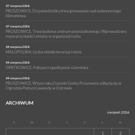
POWIAT PROSZOWICKI. KRUS bliżej rolników. Mieszkańcy
Pałecznicy będą obsługiwani w Proszowicach
07 sierpnia 2026
PROSZOWICE. Do poniedziałku trwa głosowanie nad wyborem logo
WYDARZENIA
Klimontowa
15 lipca 2026
PROSZOWICE. W parku Warsztaty Edukacyjno-Przyrodnicze
07 sierpnia 2026
PROSZOWICE. Trwa budowa centrum przesiadkowego. Wprowadzono
NOC CIEM
nowe przystanki i zmiany w organizacji ruchu
WYDARZENIA
04 sierpnia 2026
15 lipca 2026
PROSZOWICE. Już za tydzień kolejne zajęcia z cyklu „Wakacyjne
MAŁOPOLSKA. Liczba stulatków wciąż rośnie
Czwartki w Bibliotece”
04 sierpnia 2026
OPATKOWICE. Policjanci ugasili pożar ścierniska
04 sierpnia 2026
PROSZOWICE. W tym roku Dożynki Gminy Proszowice odbędą się w
Ogrodzie Pełnym Lawendy w Ostrowie
ARCHIWUM
sierpień 2026
P
W
Ś
C
P
S
N
1
2