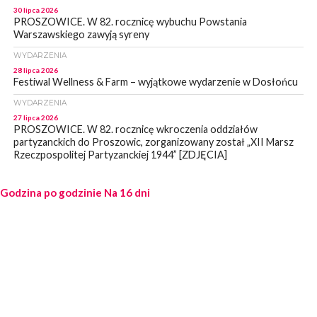
30 lipca 2026
PROSZOWICE. W 82. rocznicę wybuchu Powstania
Warszawskiego zawyją syreny
WYDARZENIA
28 lipca 2026
Festiwal Wellness & Farm – wyjątkowe wydarzenie w Dosłońcu
WYDARZENIA
27 lipca 2026
PROSZOWICE. W 82. rocznicę wkroczenia oddziałów
partyzanckich do Proszowic, zorganizowany został „XII Marsz
Rzeczpospolitej Partyzanckiej 1944” [ZDJĘCIA]
WYDARZENIA
Godzina po godzinie
27 lipca 2026
Na 16 dni
PROSZOWICE. Po burzy uszkodzone słupy enegeryczne.
Wody nie mają: Kościelec, Lekszyce
WYDARZENIA
24 lipca 2026
POWIAT PROSZOWCKI. Proszowice znalazły się w gronie 27
miast, które zyskają dostęp do sieci kolejowej
WYDARZENIA
23 lipca 2026