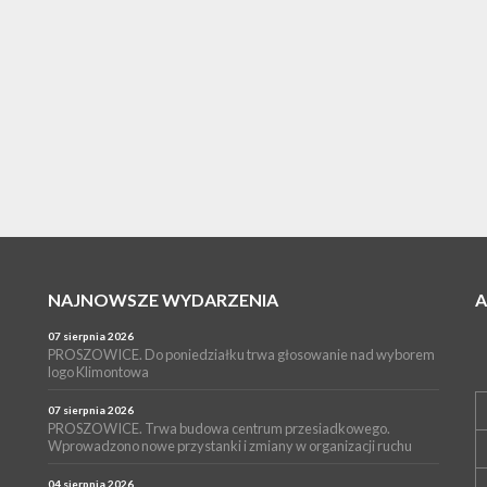
NAJNOWSZE WYDARZENIA
07 sierpnia 2026
PROSZOWICE. Do poniedziałku trwa głosowanie nad wyborem
logo Klimontowa
07 sierpnia 2026
PROSZOWICE. Trwa budowa centrum przesiadkowego.
Wprowadzono nowe przystanki i zmiany w organizacji ruchu
04 sierpnia 2026