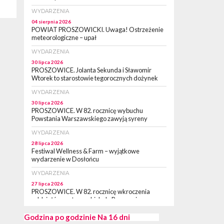
WYDARZENIA
04 sierpnia 2026
POWIAT PROSZOWICKI. Uwaga! Ostrzeżenie
meteorologiczne – upał
WYDARZENIA
30 lipca 2026
PROSZOWICE. Jolanta Sekunda i Sławomir
Wtorek to starostowie tegorocznych dożynek
WYDARZENIA
30 lipca 2026
PROSZOWICE. W 82. rocznicę wybuchu
Powstania Warszawskiego zawyją syreny
WYDARZENIA
28 lipca 2026
Festiwal Wellness & Farm – wyjątkowe
wydarzenie w Dosłońcu
WYDARZENIA
27 lipca 2026
PROSZOWICE. W 82. rocznicę wkroczenia
oddziałów partyzanckich do Proszowic,
zorganizowany został „XII Marsz
Rzeczpospolitej Partyzanckiej 1944” [ZDJĘCIA]
Godzina po godzinie
Na 16 dni