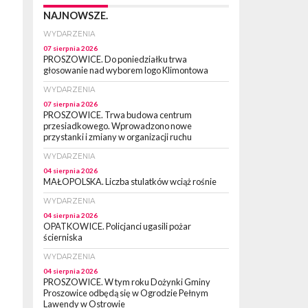
NAJNOWSZE.
WYDARZENIA
07 sierpnia 2026
PROSZOWICE. Do poniedziałku trwa
głosowanie nad wyborem logo Klimontowa
WYDARZENIA
07 sierpnia 2026
PROSZOWICE. Trwa budowa centrum
przesiadkowego. Wprowadzono nowe
przystanki i zmiany w organizacji ruchu
WYDARZENIA
04 sierpnia 2026
MAŁOPOLSKA. Liczba stulatków wciąż rośnie
WYDARZENIA
04 sierpnia 2026
OPATKOWICE. Policjanci ugasili pożar
ścierniska
WYDARZENIA
04 sierpnia 2026
PROSZOWICE. W tym roku Dożynki Gminy
Proszowice odbędą się w Ogrodzie Pełnym
Lawendy w Ostrowie