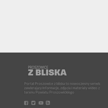
Portal Proszowice z bliska to nowoczesny serwis
zawierający informacje, zdjęcia i materiały wideo z
terenu Powiatu Proszowickiego