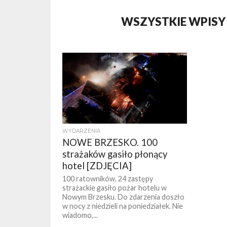
WSZYSTKIE WPISY
WYDARZENIA
NOWE BRZESKO. 100
strażaków gasiło płonący
hotel [ZDJĘCIA]
100 ratowników, 24 zastępy
strażackie gasiło pożar hotelu w
Nowym Brzesku. Do zdarzenia doszło
w nocy z niedzieli na poniedziałek. Nie
wiadomo,...