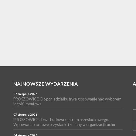
NAJNOWSZE WYDARZENIA
07 sierpnia 2026
PROSZOWICE. Do poniedziałku trwa głosowanie nad wyborem
logo Klimontowa
07 sierpnia 2026
PROSZOWICE. Trwa budowa centrum przesiadkowego.
Wprowadzono nowe przystanki i zmiany w organizacji ruchu
04 sierpnia 2026