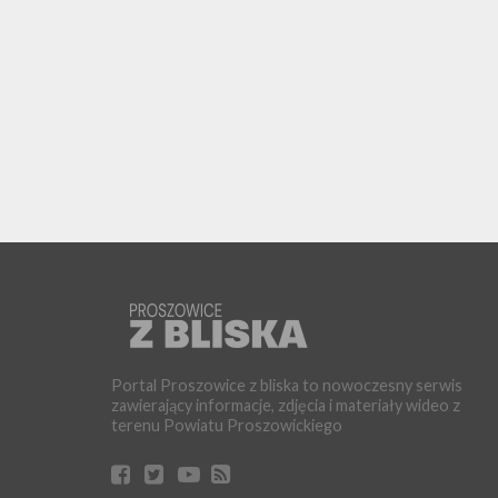
Portal Proszowice z bliska to nowoczesny serwis
zawierający informacje, zdjęcia i materiały wideo z
terenu Powiatu Proszowickiego