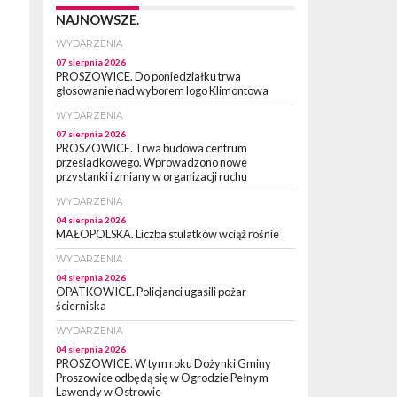
NAJNOWSZE.
WYDARZENIA
07 sierpnia 2026
PROSZOWICE. Do poniedziałku trwa
głosowanie nad wyborem logo Klimontowa
WYDARZENIA
07 sierpnia 2026
PROSZOWICE. Trwa budowa centrum
przesiadkowego. Wprowadzono nowe
przystanki i zmiany w organizacji ruchu
WYDARZENIA
04 sierpnia 2026
MAŁOPOLSKA. Liczba stulatków wciąż rośnie
WYDARZENIA
04 sierpnia 2026
OPATKOWICE. Policjanci ugasili pożar
ścierniska
WYDARZENIA
04 sierpnia 2026
PROSZOWICE. W tym roku Dożynki Gminy
Proszowice odbędą się w Ogrodzie Pełnym
Lawendy w Ostrowie