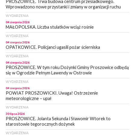
PROSZOWICE. Trwa budowa centrum przesiadkowego.
Wprowadzono nowe przystanki i zmiany w organizacji ruchu
WYDARZENIA
04 sierpnia 2026
MAŁOPOLSKA. Liczba stulatków wciąż rośnie
WYDARZENIA
04 sierpnia 2026
OPATKOWICE. Policjanci ugasili pożar ścierniska
WYDARZENIA
04 sierpnia 2026
PROSZOWICE. W tym roku Dożynki Gminy Proszowice odbędą
się w Ogrodzie Pełnym Lawendy w Ostrowie
WYDARZENIA
04 sierpnia 2026
POWIAT PROSZOWICKI. Uwaga! Ostrzeżenie
meteorologiczne – upał
WYDARZENIA
30 lipca 2026
PROSZOWICE. Jolanta Sekunda i Sławomir Wtorek to
starostowie tegorocznych dożynek
WYDARZENIA