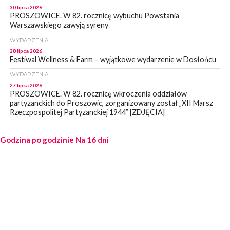
30 lipca 2026
PROSZOWICE. W 82. rocznicę wybuchu Powstania
Warszawskiego zawyją syreny
WYDARZENIA
28 lipca 2026
Festiwal Wellness & Farm – wyjątkowe wydarzenie w Dosłońcu
WYDARZENIA
27 lipca 2026
PROSZOWICE. W 82. rocznicę wkroczenia oddziałów
partyzanckich do Proszowic, zorganizowany został „XII Marsz
Rzeczpospolitej Partyzanckiej 1944” [ZDJĘCIA]
WYDARZENIA
Godzina po godzinie
27 lipca 2026
Na 16 dni
PROSZOWICE. Po burzy uszkodzone słupy enegeryczne.
Wody nie mają: Kościelec, Lekszyce
WYDARZENIA
24 lipca 2026
POWIAT PROSZOWCKI. Proszowice znalazły się w gronie 27
miast, które zyskają dostęp do sieci kolejowej
WYDARZENIA
23 lipca 2026