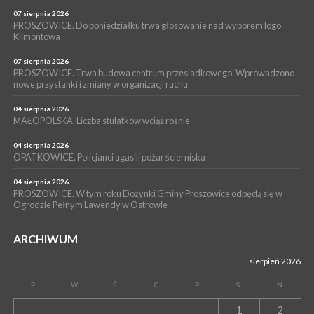
POWIAT PROSZOWICKI. KRUS bliżej rolników. Mieszkańcy
Pałecznicy będą obsługiwani w Proszowicach
07 sierpnia 2026
PROSZOWICE. Do poniedziałku trwa głosowanie nad wyborem logo
WYDARZENIA
Klimontowa
15 lipca 2026
PROSZOWICE. W parku Warsztaty Edukacyjno-Przyrodnicze
07 sierpnia 2026
PROSZOWICE. Trwa budowa centrum przesiadkowego. Wprowadzono
NOC CIEM
nowe przystanki i zmiany w organizacji ruchu
WYDARZENIA
04 sierpnia 2026
15 lipca 2026
PROSZOWICE. Już za tydzień kolejne zajęcia z cyklu „Wakacyjne
MAŁOPOLSKA. Liczba stulatków wciąż rośnie
Czwartki w Bibliotece”
04 sierpnia 2026
OPATKOWICE. Policjanci ugasili pożar ścierniska
04 sierpnia 2026
PROSZOWICE. W tym roku Dożynki Gminy Proszowice odbędą się w
Ogrodzie Pełnym Lawendy w Ostrowie
ARCHIWUM
sierpień 2026
P
W
Ś
C
P
S
N
1
2