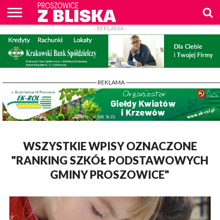
- REKLAMA -
O
NAS
WIADOMOŚCI
ZAPYTAM
CENNIK
KONTAKT
WPROST
REKLAM
PROSZOWICE
Z BLISKA
- REKLAMA -
WSZYSTKIE WPISY OZNACZONE
"RANKING SZKÓŁ PODSTAWOWYCH
GMINY PROSZOWICE"