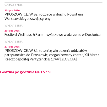
WYDARZENIA
30 lipca 2026
PROSZOWICE. W 82. rocznicę wybuchu Powstania
Warszawskiego zawyją syreny
WYDARZENIA
28 lipca 2026
Festiwal Wellness & Farm – wyjątkowe wydarzenie w Dosłońcu
WYDARZENIA
27 lipca 2026
PROSZOWICE. W 82. rocznicę wkroczenia oddziałów
partyzanckich do Proszowic, zorganizowany został „XII Marsz
Rzeczpospolitej Partyzanckiej 1944” [ZDJĘCIA]
WYDARZENIA
Godzina po godzinie
27 lipca 2026
Na 16 dni
PROSZOWICE. Po burzy uszkodzone słupy enegeryczne.
Wody nie mają: Kościelec, Lekszyce
WYDARZENIA
24 lipca 2026
POWIAT PROSZOWCKI. Proszowice znalazły się w gronie 27
miast, które zyskają dostęp do sieci kolejowej
WYDARZENIA