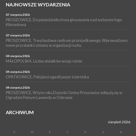
NAJNOWSZE WYDARZENIA
16 lipca 2026
POWIAT PROSZOWICKI. KRUS bliżej rolników. Mieszkańcy
Pałecznicy będą obsługiwani w Proszowicach
07 sierpnia 2026
PROSZOWICE. Do poniedziałku trwa głosowanie nad wyborem logo
WYDARZENIA
Klimontowa
15 lipca 2026
PROSZOWICE. W parku Warsztaty Edukacyjno-Przyrodnicze
07 sierpnia 2026
PROSZOWICE. Trwa budowa centrum przesiadkowego. Wprowadzono
NOC CIEM
nowe przystanki i zmiany w organizacji ruchu
WYDARZENIA
04 sierpnia 2026
15 lipca 2026
PROSZOWICE. Już za tydzień kolejne zajęcia z cyklu „Wakacyjne
MAŁOPOLSKA. Liczba stulatków wciąż rośnie
Czwartki w Bibliotece”
04 sierpnia 2026
OPATKOWICE. Policjanci ugasili pożar ścierniska
04 sierpnia 2026
PROSZOWICE. W tym roku Dożynki Gminy Proszowice odbędą się w
Ogrodzie Pełnym Lawendy w Ostrowie
ARCHIWUM
sierpień 2026
P
W
Ś
C
P
S
N