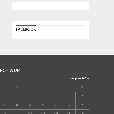
WYDARZENIA
27 lipca 2026
PROSZOWICE. Po burzy uszkodzone słupy
enegeryczne. Wody nie mają: Kościelec,
Lekszyce
WYDARZENIA
FACEBOOK
24 lipca 2026
POWIAT PROSZOWCKI. Proszowice znalazły
się w gronie 27 miast, które zyskają dostęp do
sieci kolejowej
WYDARZENIA
23 lipca 2026
POWIAT PROSZOWICE. Obchody Święta Policji
w Proszowicach [ZDJĘCIA]
ARCHIWUM
WYDARZENIA
sierpień 2026
21 lipca 2026
MAŁOPOLSKA. ZUS wypłacił 13,4 mln zł w
ramach świadczenia 300+
P
W
Ś
C
P
S
N
WYDARZENIA
1
2
21 lipca 2026
POWIAT PROSZOWICKI. Na dziś zaplanowano
3
4
5
6
7
8
9
„ALARM-2026” – ogólnopolskie ćwiczenia
ostrzegania i alarmowania
10
11
12
13
14
15
16