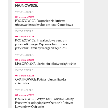
NAJNOWSZE.
WYDARZENIA
07 sierpnia 2026
PROSZOWICE. Do poniedziałku trwa
głosowanie nad wyborem logo Klimontowa
WYDARZENIA
07 sierpnia 2026
PROSZOWICE. Trwa budowa centrum
przesiadkowego. Wprowadzono nowe
przystanki i zmiany w organizacji ruchu
WYDARZENIA
04 sierpnia 2026
MAŁOPOLSKA. Liczba stulatków wciąż rośnie
WYDARZENIA
04 sierpnia 2026
OPATKOWICE. Policjanci ugasili pożar
ścierniska
WYDARZENIA
04 sierpnia 2026
PROSZOWICE. W tym roku Dożynki Gminy
Proszowice odbędą się w Ogrodzie Pełnym
Lawendy w Ostrowie