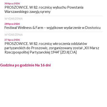
30 lipca 2026
PROSZOWICE. W 82. rocznicę wybuchu Powstania
Warszawskiego zawyją syreny
WYDARZENIA
28 lipca 2026
Festiwal Wellness & Farm – wyjątkowe wydarzenie w Dosłońcu
WYDARZENIA
27 lipca 2026
PROSZOWICE. W 82. rocznicę wkroczenia oddziałów
partyzanckich do Proszowic, zorganizowany został „XII Marsz
Rzeczpospolitej Partyzanckiej 1944” [ZDJĘCIA]
WYDARZENIA
Godzina po godzinie
27 lipca 2026
Na 16 dni
PROSZOWICE. Po burzy uszkodzone słupy enegeryczne.
Wody nie mają: Kościelec, Lekszyce
WYDARZENIA
24 lipca 2026
POWIAT PROSZOWCKI. Proszowice znalazły się w gronie 27
miast, które zyskają dostęp do sieci kolejowej
WYDARZENIA
23 lipca 2026