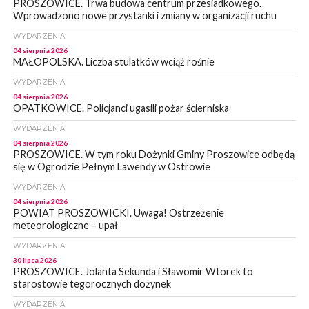
PROSZOWICE. Trwa budowa centrum przesiadkowego.
Wprowadzono nowe przystanki i zmiany w organizacji ruchu
WYDARZENIA
04 sierpnia 2026
MAŁOPOLSKA. Liczba stulatków wciąż rośnie
WYDARZENIA
04 sierpnia 2026
OPATKOWICE. Policjanci ugasili pożar ścierniska
WYDARZENIA
04 sierpnia 2026
PROSZOWICE. W tym roku Dożynki Gminy Proszowice odbędą
się w Ogrodzie Pełnym Lawendy w Ostrowie
WYDARZENIA
04 sierpnia 2026
POWIAT PROSZOWICKI. Uwaga! Ostrzeżenie
meteorologiczne – upał
WYDARZENIA
30 lipca 2026
PROSZOWICE. Jolanta Sekunda i Sławomir Wtorek to
starostowie tegorocznych dożynek
WYDARZENIA