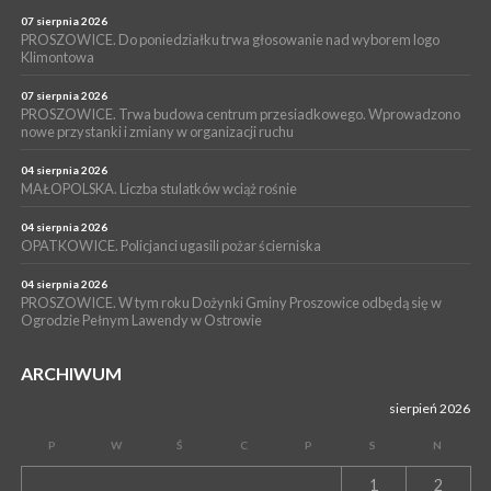
POWIAT PROSZOWICKI. KRUS bliżej rolników. Mieszkańcy
Pałecznicy będą obsługiwani w Proszowicach
07 sierpnia 2026
PROSZOWICE. Do poniedziałku trwa głosowanie nad wyborem logo
WYDARZENIA
Klimontowa
15 lipca 2026
PROSZOWICE. W parku Warsztaty Edukacyjno-Przyrodnicze
07 sierpnia 2026
PROSZOWICE. Trwa budowa centrum przesiadkowego. Wprowadzono
NOC CIEM
nowe przystanki i zmiany w organizacji ruchu
WYDARZENIA
04 sierpnia 2026
15 lipca 2026
PROSZOWICE. Już za tydzień kolejne zajęcia z cyklu „Wakacyjne
MAŁOPOLSKA. Liczba stulatków wciąż rośnie
Czwartki w Bibliotece”
04 sierpnia 2026
OPATKOWICE. Policjanci ugasili pożar ścierniska
04 sierpnia 2026
PROSZOWICE. W tym roku Dożynki Gminy Proszowice odbędą się w
Ogrodzie Pełnym Lawendy w Ostrowie
ARCHIWUM
sierpień 2026
P
W
Ś
C
P
S
N
1
2