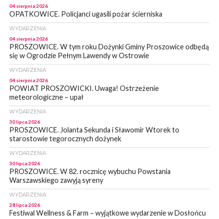
04 sierpnia 2026
OPATKOWICE. Policjanci ugasili pożar ścierniska
WYDARZENIA
04 sierpnia 2026
PROSZOWICE. W tym roku Dożynki Gminy Proszowice odbędą
się w Ogrodzie Pełnym Lawendy w Ostrowie
WYDARZENIA
04 sierpnia 2026
POWIAT PROSZOWICKI. Uwaga! Ostrzeżenie
meteorologiczne – upał
WYDARZENIA
30 lipca 2026
PROSZOWICE. Jolanta Sekunda i Sławomir Wtorek to
starostowie tegorocznych dożynek
WYDARZENIA
30 lipca 2026
PROSZOWICE. W 82. rocznicę wybuchu Powstania
Warszawskiego zawyją syreny
WYDARZENIA
28 lipca 2026
Festiwal Wellness & Farm – wyjątkowe wydarzenie w Dosłońcu