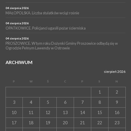
WYDARZENIA
04 sierpnia 2026
15 lipca 2026
PROSZOWICE. Już za tydzień kolejne zajęcia z cyklu „Wakacyjne
MAŁOPOLSKA. Liczba stulatków wciąż rośnie
Czwartki w Bibliotece”
04 sierpnia 2026
OPATKOWICE. Policjanci ugasili pożar ścierniska
04 sierpnia 2026
PROSZOWICE. W tym roku Dożynki Gminy Proszowice odbędą się w
Ogrodzie Pełnym Lawendy w Ostrowie
ARCHIWUM
sierpień 2026
P
W
Ś
C
P
S
N
1
2
3
4
5
6
7
8
9
10
11
12
13
14
15
16
17
18
19
20
21
22
23