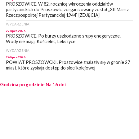
PROSZOWICE. W 82. rocznicę wkroczenia oddziałów
partyzanckich do Proszowic, zorganizowany został „XII Marsz
Rzeczpospolitej Partyzanckiej 1944” [ZDJĘCIA]
WYDARZENIA
27 lipca 2026
PROSZOWICE. Po burzy uszkodzone słupy enegeryczne.
Wody nie mają: Kościelec, Lekszyce
WYDARZENIA
24 lipca 2026
POWIAT PROSZOWCKI. Proszowice znalazły się w gronie 27
miast, które zyskają dostęp do sieci kolejowej
WYDARZENIA
Godzina po godzinie
23 lipca 2026
Na 16 dni
POWIAT PROSZOWICE. Obchody Święta Policji w
Proszowicach [ZDJĘCIA]
WYDARZENIA
21 lipca 2026
MAŁOPOLSKA. ZUS wypłacił 13,4 mln zł w ramach świadczenia
300+
WYDARZENIA
21 lipca 2026