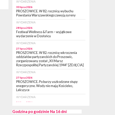
WYDARZENIA
30 lipca 2026
PROSZOWICE. W 82. rocznicę wybuchu
Powstania Warszawskiego zawyją syreny
WYDARZENIA
28 lipca 2026
Festiwal Wellness & Farm – wyjątkowe
wydarzenie w Dosłońcu
WYDARZENIA
27 lipca 2026
PROSZOWICE. W 82. rocznicę wkroczenia
oddziałów partyzanckich do Proszowic,
zorganizowany został „XII Marsz
Rzeczpospolitej Partyzanckiej 1944” [ZDJĘCIA]
WYDARZENIA
27 lipca 2026
PROSZOWICE. Po burzy uszkodzone słupy
enegeryczne. Wody nie mają: Kościelec,
Lekszyce
WYDARZENIA
24 lipca 2026
POWIAT PROSZOWCKI. Proszowice znalazły
się w gronie 27 miast, które zyskają dostęp do
Godzina po godzinie
Na 16 dni
sieci kolejowej