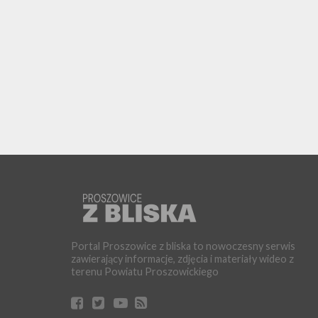
Portal Proszowice z bliska to nowoczesny serwis
zawierający informacje, zdjęcia i materiały wideo z
terenu Powiatu Proszowickiego