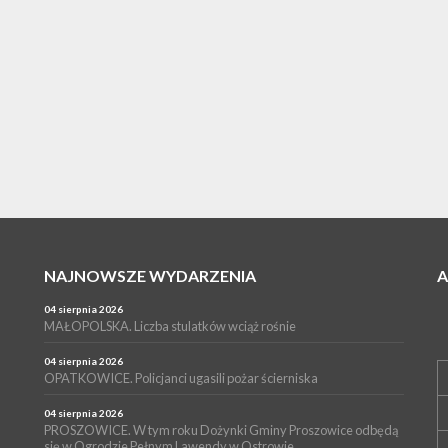
NAJNOWSZE WYDARZENIA
04 sierpnia 2026
MAŁOPOLSKA. Liczba stulatków wciąż rośnie
04 sierpnia 2026
OPATKOWICE. Policjanci ugasili pożar ścierniska
04 sierpnia 2026
PROSZOWICE. W tym roku Dożynki Gminy Proszowice odbędą
się w Ogrodzie Pełnym Lawendy w Ostrowie