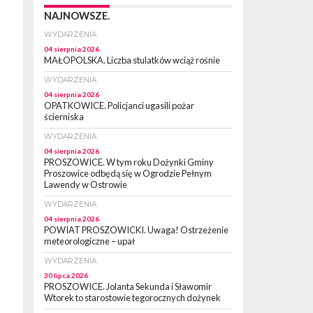
NAJNOWSZE.
WYDARZENIA
04 sierpnia 2026
MAŁOPOLSKA. Liczba stulatków wciąż rośnie
WYDARZENIA
04 sierpnia 2026
OPATKOWICE. Policjanci ugasili pożar
ścierniska
WYDARZENIA
04 sierpnia 2026
PROSZOWICE. W tym roku Dożynki Gminy
Proszowice odbędą się w Ogrodzie Pełnym
Lawendy w Ostrowie
WYDARZENIA
04 sierpnia 2026
POWIAT PROSZOWICKI. Uwaga! Ostrzeżenie
meteorologiczne – upał
WYDARZENIA
30 lipca 2026
PROSZOWICE. Jolanta Sekunda i Sławomir
Wtorek to starostowie tegorocznych dożynek