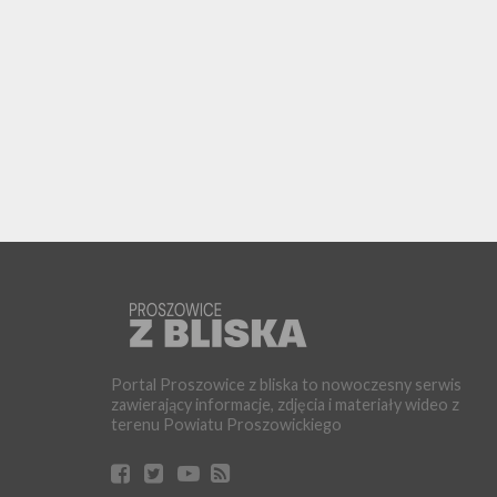
Portal Proszowice z bliska to nowoczesny serwis
zawierający informacje, zdjęcia i materiały wideo z
terenu Powiatu Proszowickiego