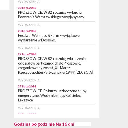
WYDARZENIA
30 lipca 2026
PROSZOWICE. W 82. rocznicę wybuchu
Powstania Warszawskiego zawyją syreny
WYDARZENIA
28 lipca 2026
Festiwal Wellness & Farm – wyjątkowe
wydarzenie w Dosłońcu
WYDARZENIA
27 lipca 2026
PROSZOWICE. W 82. rocznicę wkroczenia
oddziałów partyzanckich do Proszowic,
zorganizowany został „XII Marsz
Rzeczpospolitej Partyzanckiej 1944” [ZDJĘCIA]
WYDARZENIA
27 lipca 2026
PROSZOWICE. Po burzy uszkodzone słupy
enegeryczne. Wody nie mają: Kościelec,
Lekszyce
WYDARZENIA
24 lipca 2026
POWIAT PROSZOWCKI. Proszowice znalazły
się w gronie 27 miast, które zyskają dostęp do
Godzina po godzinie
Na 16 dni
sieci kolejowej