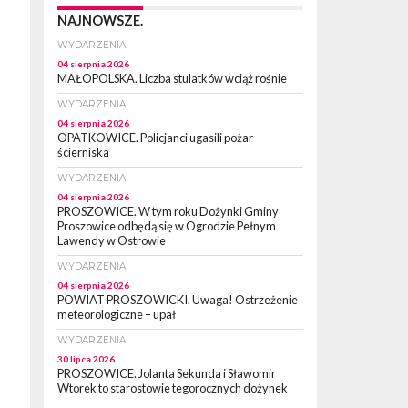
NAJNOWSZE.
WYDARZENIA
04 sierpnia 2026
MAŁOPOLSKA. Liczba stulatków wciąż rośnie
WYDARZENIA
04 sierpnia 2026
OPATKOWICE. Policjanci ugasili pożar
ścierniska
WYDARZENIA
04 sierpnia 2026
PROSZOWICE. W tym roku Dożynki Gminy
Proszowice odbędą się w Ogrodzie Pełnym
Lawendy w Ostrowie
WYDARZENIA
04 sierpnia 2026
POWIAT PROSZOWICKI. Uwaga! Ostrzeżenie
meteorologiczne – upał
WYDARZENIA
30 lipca 2026
PROSZOWICE. Jolanta Sekunda i Sławomir
Wtorek to starostowie tegorocznych dożynek