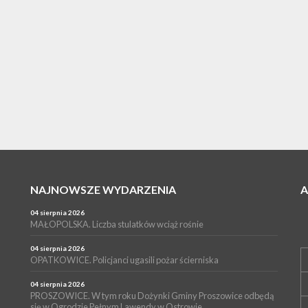
NAJNOWSZE WYDARZENIA
04 sierpnia 2026
MAŁOPOLSKA. Liczba stulatków wciąż rośnie
04 sierpnia 2026
OPATKOWICE. Policjanci ugasili pożar ścierniska
04 sierpnia 2026
PROSZOWICE. W tym roku Dożynki Gminy Proszowice odbędą
się w Ogrodzie Pełnym Lawendy w Ostrowie