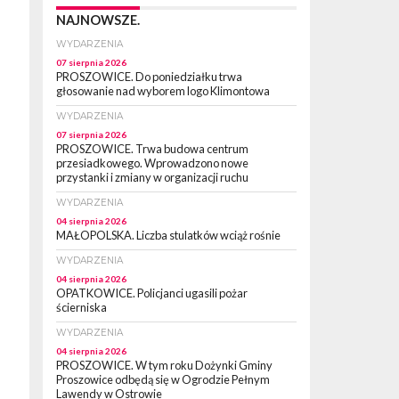
NAJNOWSZE.
WYDARZENIA
07 sierpnia 2026
PROSZOWICE. Do poniedziałku trwa
głosowanie nad wyborem logo Klimontowa
WYDARZENIA
07 sierpnia 2026
PROSZOWICE. Trwa budowa centrum
przesiadkowego. Wprowadzono nowe
przystanki i zmiany w organizacji ruchu
WYDARZENIA
04 sierpnia 2026
MAŁOPOLSKA. Liczba stulatków wciąż rośnie
WYDARZENIA
04 sierpnia 2026
OPATKOWICE. Policjanci ugasili pożar
ścierniska
WYDARZENIA
04 sierpnia 2026
PROSZOWICE. W tym roku Dożynki Gminy
Proszowice odbędą się w Ogrodzie Pełnym
Lawendy w Ostrowie