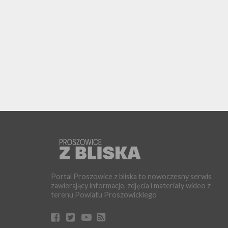
Portal Proszowice z bliska to nowoczesny serwis
zawierający informacje, zdjęcia i materiały wideo z
terenu Powiatu Proszowickiego