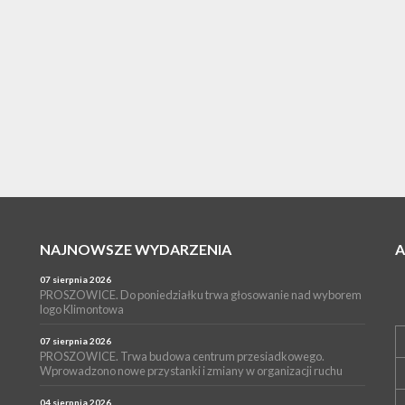
NAJNOWSZE WYDARZENIA
07 sierpnia 2026
PROSZOWICE. Do poniedziałku trwa głosowanie nad wyborem
logo Klimontowa
07 sierpnia 2026
PROSZOWICE. Trwa budowa centrum przesiadkowego.
Wprowadzono nowe przystanki i zmiany w organizacji ruchu
04 sierpnia 2026