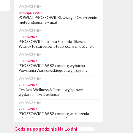
WYDARZENIA
04 sierpnia 2026
POWIAT PROSZOWICKI. Uwaga! Ostrzeżenie
meteorologiczne – upał
WYDARZENIA
30 lipca 2026
PROSZOWICE. Jolanta Sekunda i Sławomir
Wtorek to starostowie tegorocznych dożynek
WYDARZENIA
30 lipca 2026
PROSZOWICE. W 82. rocznicę wybuchu
Powstania Warszawskiego zawyją syreny
WYDARZENIA
28 lipca 2026
Festiwal Wellness & Farm – wyjątkowe
wydarzenie w Dosłońcu
WYDARZENIA
27 lipca 2026
PROSZOWICE. W 82. rocznicę wkroczenia
oddziałów partyzanckich do Proszowic,
zorganizowany został „XII Marsz
Rzeczpospolitej Partyzanckiej 1944” [ZDJĘCIA]
Godzina po godzinie
Na 16 dni