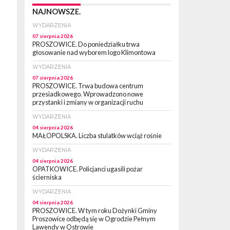
NAJNOWSZE.
WYDARZENIA
07 sierpnia 2026
PROSZOWICE. Do poniedziałku trwa
głosowanie nad wyborem logo Klimontowa
WYDARZENIA
07 sierpnia 2026
PROSZOWICE. Trwa budowa centrum
przesiadkowego. Wprowadzono nowe
przystanki i zmiany w organizacji ruchu
WYDARZENIA
04 sierpnia 2026
MAŁOPOLSKA. Liczba stulatków wciąż rośnie
WYDARZENIA
04 sierpnia 2026
OPATKOWICE. Policjanci ugasili pożar
ścierniska
WYDARZENIA
04 sierpnia 2026
PROSZOWICE. W tym roku Dożynki Gminy
Proszowice odbędą się w Ogrodzie Pełnym
Lawendy w Ostrowie