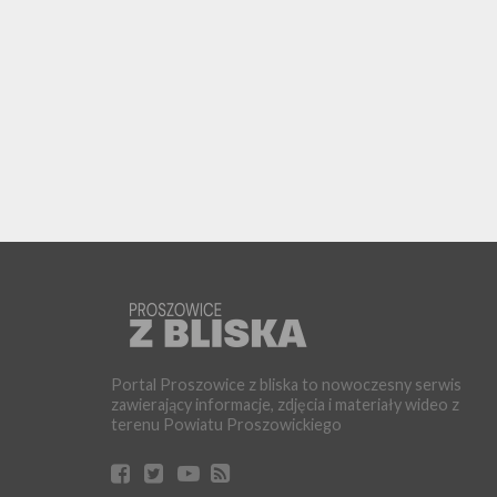
Portal Proszowice z bliska to nowoczesny serwis
zawierający informacje, zdjęcia i materiały wideo z
terenu Powiatu Proszowickiego