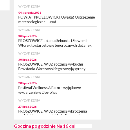
WYDARZENIA
04 sierpnia 2026
POWIAT PROSZOWICKI. Uwaga! Ostrzeżenie
meteorologiczne – upał
WYDARZENIA
30 lipca 2026
PROSZOWICE. Jolanta Sekunda i Sławomir
Wtorek to starostowie tegorocznych dożynek
WYDARZENIA
30 lipca 2026
PROSZOWICE. W 82. rocznicę wybuchu
Powstania Warszawskiego zawyją syreny
WYDARZENIA
28 lipca 2026
Festiwal Wellness & Farm – wyjątkowe
wydarzenie w Dosłońcu
WYDARZENIA
27 lipca 2026
PROSZOWICE. W 82. rocznicę wkroczenia
oddziałów partyzanckich do Proszowic,
zorganizowany został „XII Marsz
Rzeczpospolitej Partyzanckiej 1944” [ZDJĘCIA]
Godzina po godzinie
Na 16 dni