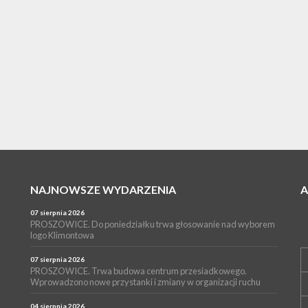
NAJNOWSZE WYDARZENIA
07 sierpnia 2026
PROSZOWICE. Do poniedziałku trwa głosowanie nad wyborem
logo Klimontowa
07 sierpnia 2026
PROSZOWICE. Trwa budowa centrum przesiadkowego.
Wprowadzono nowe przystanki i zmiany w organizacji ruchu
04 sierpnia 2026