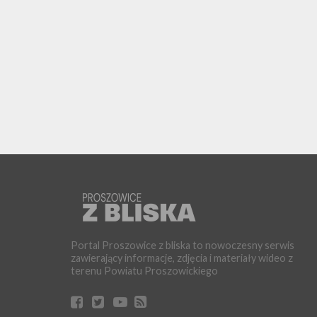
Portal Proszowice z bliska to nowoczesny serwis
zawierający informacje, zdjęcia i materiały wideo z
terenu Powiatu Proszowickiego