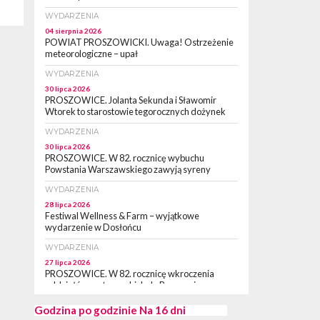
WYDARZENIA
04 sierpnia 2026
POWIAT PROSZOWICKI. Uwaga! Ostrzeżenie
meteorologiczne – upał
WYDARZENIA
30 lipca 2026
PROSZOWICE. Jolanta Sekunda i Sławomir
Wtorek to starostowie tegorocznych dożynek
WYDARZENIA
30 lipca 2026
PROSZOWICE. W 82. rocznicę wybuchu
Powstania Warszawskiego zawyją syreny
WYDARZENIA
28 lipca 2026
Festiwal Wellness & Farm – wyjątkowe
wydarzenie w Dosłońcu
WYDARZENIA
27 lipca 2026
PROSZOWICE. W 82. rocznicę wkroczenia
oddziałów partyzanckich do Proszowic,
zorganizowany został „XII Marsz
Rzeczpospolitej Partyzanckiej 1944” [ZDJĘCIA]
Godzina po godzinie
Na 16 dni