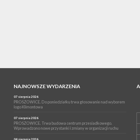
NAJNOWSZE WYDARZENIA
07 sierpnia 2026
PROSZOWICE. Do poniedziałku trwa głosowanie nad wyborem
logo Klimontowa
07 sierpnia 2026
PROSZOWICE. Trwa budowa centrum przesiadkowego.
Wprowadzono nowe przystanki i zmiany w organizacji ruchu
04 sierpnia 2026