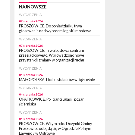
NAJNOWSZE.
WYDARZENIA
07 sierpnia 2026
PROSZOWICE. Do poniedziałku trwa
głosowanie nad wyborem logo Klimontowa
WYDARZENIA
07 sierpnia 2026
PROSZOWICE. Trwa budowa centrum
przesiadkowego. Wprowadzono nowe
przystanki i zmiany w organizacji ruchu
WYDARZENIA
04 sierpnia 2026
MAŁOPOLSKA. Liczba stulatków wciąż rośnie
WYDARZENIA
04 sierpnia 2026
OPATKOWICE. Policjanci ugasili pożar
ścierniska
WYDARZENIA
04 sierpnia 2026
PROSZOWICE. W tym roku Dożynki Gminy
Proszowice odbędą się w Ogrodzie Pełnym
Lawendy w Ostrowie