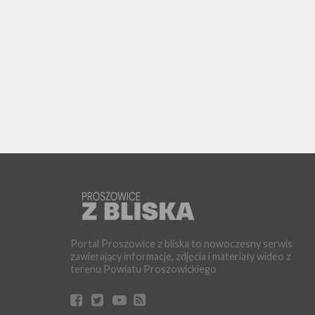
Portal Proszowice z bliska to nowoczesny serwis
zawierający informacje, zdjęcia i materiały wideo z
terenu Powiatu Proszowickiego