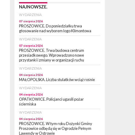
NAJNOWSZE.
WYDARZENIA
07 sierpnia 2026
PROSZOWICE. Do poniedziałku trwa
głosowanie nad wyborem logo Klimontowa
WYDARZENIA
07 sierpnia 2026
PROSZOWICE. Trwa budowa centrum
przesiadkowego. Wprowadzono nowe
przystanki i zmiany w organizacji ruchu
WYDARZENIA
04 sierpnia 2026
MAŁOPOLSKA. Liczba stulatków wciąż rośnie
WYDARZENIA
04 sierpnia 2026
OPATKOWICE. Policjanci ugasili pożar
ścierniska
WYDARZENIA
04 sierpnia 2026
PROSZOWICE. W tym roku Dożynki Gminy
Proszowice odbędą się w Ogrodzie Pełnym
Lawendy w Ostrowie