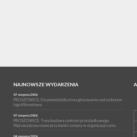
NAJNOWSZE WYDARZENIA
07 sierpnia 2026
PROSZOWICE. Do poniedziałku trwa głosowanie nad wyborem
logo Klimontowa
07 sierpnia 2026
PROSZOWICE. Trwa budowa centrum przesiadkowego.
Wprowadzono nowe przystanki i zmiany w organizacji ruchu
04 sierpnia 2026