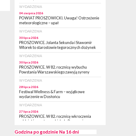
WYDARZENIA
04 sierpnia 2026
POWIAT PROSZOWICKI. Uwaga! Ostrzeżenie
meteorologiczne – upał
WYDARZENIA
30 lipca 2026
PROSZOWICE. Jolanta Sekunda i Sławomir
Wtorek to starostowie tegorocznych dożynek
WYDARZENIA
30 lipca 2026
PROSZOWICE. W 82. rocznicę wybuchu
Powstania Warszawskiego zawyją syreny
WYDARZENIA
28 lipca 2026
Festiwal Wellness & Farm – wyjątkowe
wydarzenie w Dosłońcu
WYDARZENIA
27 lipca 2026
PROSZOWICE. W 82. rocznicę wkroczenia
oddziałów partyzanckich do Proszowic,
zorganizowany został „XII Marsz
Rzeczpospolitej Partyzanckiej 1944” [ZDJĘCIA]
Godzina po godzinie
Na 16 dni