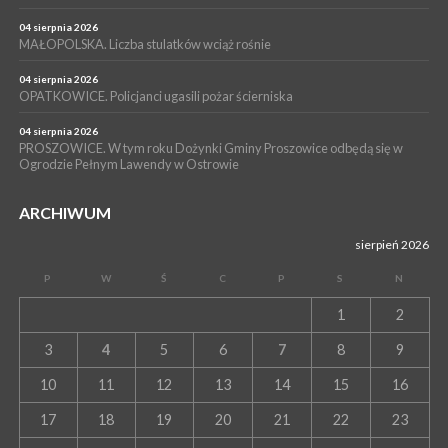
WYDARZENIA
04 sierpnia 2026
15 lipca 2026
PROSZOWICE. Już za tydzień kolejne zajęcia z cyklu „Wakacyjne
MAŁOPOLSKA. Liczba stulatków wciąż rośnie
Czwartki w Bibliotece”
04 sierpnia 2026
OPATKOWICE. Policjanci ugasili pożar ścierniska
04 sierpnia 2026
PROSZOWICE. W tym roku Dożynki Gminy Proszowice odbędą się w
Ogrodzie Pełnym Lawendy w Ostrowie
ARCHIWUM
sierpień 2026
P
W
Ś
C
P
S
N
1
2
3
4
5
6
7
8
9
10
11
12
13
14
15
16
17
18
19
20
21
22
23