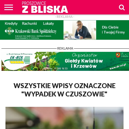
- REKLAMA -
O
NAS
WIADOMOŚCI
ZAPYTAM
CENNIK
KONTAKT
WPROST
REKLAM
PROSZOWICE
Z BLISKA
- REKLAMA -
WSZYSTKIE WPISY OZNACZONE
"WYPADEK W CZUSZOWIE"