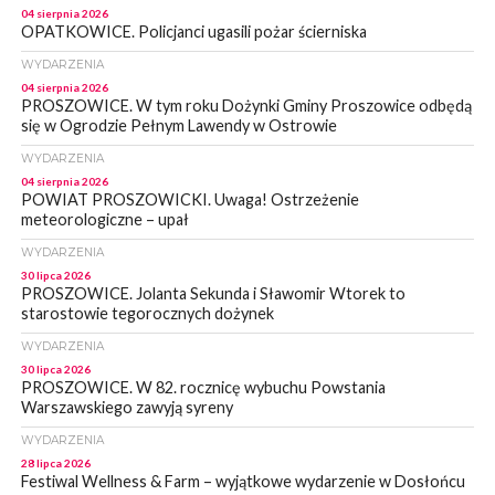
04 sierpnia 2026
OPATKOWICE. Policjanci ugasili pożar ścierniska
WYDARZENIA
04 sierpnia 2026
PROSZOWICE. W tym roku Dożynki Gminy Proszowice odbędą
się w Ogrodzie Pełnym Lawendy w Ostrowie
WYDARZENIA
04 sierpnia 2026
POWIAT PROSZOWICKI. Uwaga! Ostrzeżenie
meteorologiczne – upał
WYDARZENIA
30 lipca 2026
PROSZOWICE. Jolanta Sekunda i Sławomir Wtorek to
starostowie tegorocznych dożynek
WYDARZENIA
30 lipca 2026
PROSZOWICE. W 82. rocznicę wybuchu Powstania
Warszawskiego zawyją syreny
WYDARZENIA
28 lipca 2026
Festiwal Wellness & Farm – wyjątkowe wydarzenie w Dosłońcu