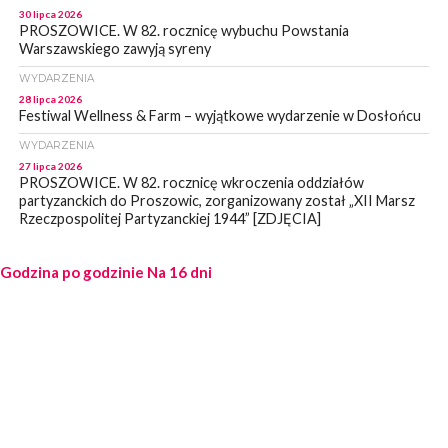
30 lipca 2026
PROSZOWICE. W 82. rocznicę wybuchu Powstania
Warszawskiego zawyją syreny
WYDARZENIA
28 lipca 2026
Festiwal Wellness & Farm – wyjątkowe wydarzenie w Dosłońcu
WYDARZENIA
27 lipca 2026
PROSZOWICE. W 82. rocznicę wkroczenia oddziałów
partyzanckich do Proszowic, zorganizowany został „XII Marsz
Rzeczpospolitej Partyzanckiej 1944” [ZDJĘCIA]
WYDARZENIA
Godzina po godzinie
27 lipca 2026
Na 16 dni
PROSZOWICE. Po burzy uszkodzone słupy enegeryczne.
Wody nie mają: Kościelec, Lekszyce
WYDARZENIA
24 lipca 2026
POWIAT PROSZOWCKI. Proszowice znalazły się w gronie 27
miast, które zyskają dostęp do sieci kolejowej
WYDARZENIA
23 lipca 2026