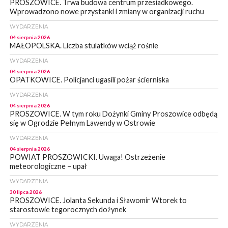
PROSZOWICE. Trwa budowa centrum przesiadkowego.
Wprowadzono nowe przystanki i zmiany w organizacji ruchu
WYDARZENIA
04 sierpnia 2026
MAŁOPOLSKA. Liczba stulatków wciąż rośnie
WYDARZENIA
04 sierpnia 2026
OPATKOWICE. Policjanci ugasili pożar ścierniska
WYDARZENIA
04 sierpnia 2026
PROSZOWICE. W tym roku Dożynki Gminy Proszowice odbędą
się w Ogrodzie Pełnym Lawendy w Ostrowie
WYDARZENIA
04 sierpnia 2026
POWIAT PROSZOWICKI. Uwaga! Ostrzeżenie
meteorologiczne – upał
WYDARZENIA
30 lipca 2026
PROSZOWICE. Jolanta Sekunda i Sławomir Wtorek to
starostowie tegorocznych dożynek
WYDARZENIA