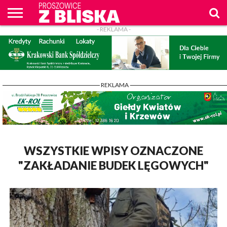
- REKLAMA -
O
NAS
WIADOMOŚCI
ZAPYTAM
CENNIK
KONTAKT
WPROST
REKLAM
PROSZOWICE
Z BLISKA
- REKLAMA -
WSZYSTKIE WPISY OZNACZONE
"ZAKŁADANIE BUDEK LĘGOWYCH"