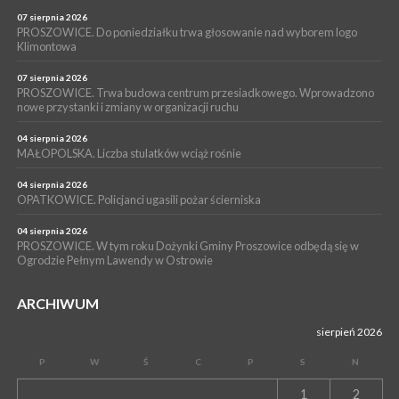
POWIAT PROSZOWICKI. KRUS bliżej rolników. Mieszkańcy
Pałecznicy będą obsługiwani w Proszowicach
07 sierpnia 2026
PROSZOWICE. Do poniedziałku trwa głosowanie nad wyborem logo
WYDARZENIA
Klimontowa
15 lipca 2026
PROSZOWICE. W parku Warsztaty Edukacyjno-Przyrodnicze
07 sierpnia 2026
PROSZOWICE. Trwa budowa centrum przesiadkowego. Wprowadzono
NOC CIEM
nowe przystanki i zmiany w organizacji ruchu
WYDARZENIA
04 sierpnia 2026
15 lipca 2026
PROSZOWICE. Już za tydzień kolejne zajęcia z cyklu „Wakacyjne
MAŁOPOLSKA. Liczba stulatków wciąż rośnie
Czwartki w Bibliotece”
04 sierpnia 2026
OPATKOWICE. Policjanci ugasili pożar ścierniska
04 sierpnia 2026
PROSZOWICE. W tym roku Dożynki Gminy Proszowice odbędą się w
Ogrodzie Pełnym Lawendy w Ostrowie
ARCHIWUM
sierpień 2026
P
W
Ś
C
P
S
N
1
2