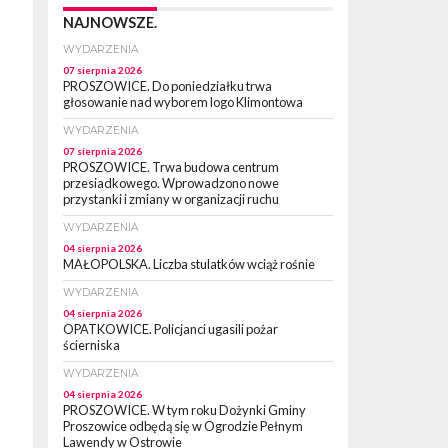
NAJNOWSZE.
WYDARZENIA
07 sierpnia 2026
PROSZOWICE. Do poniedziałku trwa
głosowanie nad wyborem logo Klimontowa
WYDARZENIA
07 sierpnia 2026
PROSZOWICE. Trwa budowa centrum
przesiadkowego. Wprowadzono nowe
przystanki i zmiany w organizacji ruchu
WYDARZENIA
04 sierpnia 2026
MAŁOPOLSKA. Liczba stulatków wciąż rośnie
WYDARZENIA
04 sierpnia 2026
OPATKOWICE. Policjanci ugasili pożar
ścierniska
WYDARZENIA
04 sierpnia 2026
PROSZOWICE. W tym roku Dożynki Gminy
Proszowice odbędą się w Ogrodzie Pełnym
Lawendy w Ostrowie