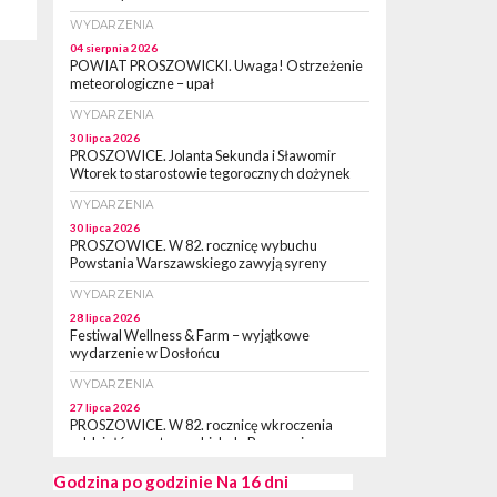
WYDARZENIA
04 sierpnia 2026
POWIAT PROSZOWICKI. Uwaga! Ostrzeżenie
meteorologiczne – upał
WYDARZENIA
30 lipca 2026
PROSZOWICE. Jolanta Sekunda i Sławomir
Wtorek to starostowie tegorocznych dożynek
WYDARZENIA
30 lipca 2026
PROSZOWICE. W 82. rocznicę wybuchu
Powstania Warszawskiego zawyją syreny
WYDARZENIA
28 lipca 2026
Festiwal Wellness & Farm – wyjątkowe
wydarzenie w Dosłońcu
WYDARZENIA
27 lipca 2026
PROSZOWICE. W 82. rocznicę wkroczenia
oddziałów partyzanckich do Proszowic,
zorganizowany został „XII Marsz
Rzeczpospolitej Partyzanckiej 1944” [ZDJĘCIA]
Godzina po godzinie
Na 16 dni