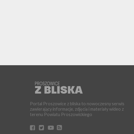
Portal Proszowice z bliska to nowoczesny serwis
zawierający informacje, zdjęcia i materiały wideo z
terenu Powiatu Proszowickiego