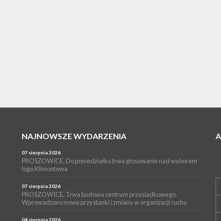
NAJNOWSZE WYDARZENIA
07 sierpnia 2026
PROSZOWICE. Do poniedziałku trwa głosowanie nad wyborem
logo Klimontowa
07 sierpnia 2026
PROSZOWICE. Trwa budowa centrum przesiadkowego.
Wprowadzono nowe przystanki i zmiany w organizacji ruchu
04 sierpnia 2026