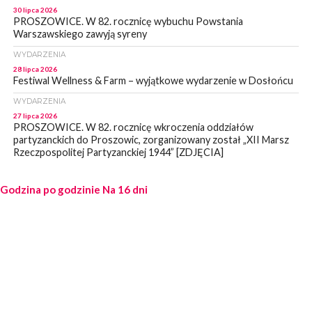
30 lipca 2026
PROSZOWICE. W 82. rocznicę wybuchu Powstania
Warszawskiego zawyją syreny
WYDARZENIA
28 lipca 2026
Festiwal Wellness & Farm – wyjątkowe wydarzenie w Dosłońcu
WYDARZENIA
27 lipca 2026
PROSZOWICE. W 82. rocznicę wkroczenia oddziałów
partyzanckich do Proszowic, zorganizowany został „XII Marsz
Rzeczpospolitej Partyzanckiej 1944” [ZDJĘCIA]
WYDARZENIA
Godzina po godzinie
27 lipca 2026
Na 16 dni
PROSZOWICE. Po burzy uszkodzone słupy enegeryczne.
Wody nie mają: Kościelec, Lekszyce
WYDARZENIA
24 lipca 2026
POWIAT PROSZOWCKI. Proszowice znalazły się w gronie 27
miast, które zyskają dostęp do sieci kolejowej
WYDARZENIA
23 lipca 2026