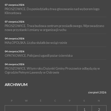
POWIAT PROSZOWICKI. KRUS bliżej rolników. Mieszkańcy
Pałecznicy będą obsługiwani w Proszowicach
07 sierpnia 2026
PROSZOWICE. Do poniedziałku trwa głosowanie nad wyborem logo
WYDARZENIA
Klimontowa
15 lipca 2026
PROSZOWICE. W parku Warsztaty Edukacyjno-Przyrodnicze
07 sierpnia 2026
PROSZOWICE. Trwa budowa centrum przesiadkowego. Wprowadzono
NOC CIEM
nowe przystanki i zmiany w organizacji ruchu
WYDARZENIA
04 sierpnia 2026
15 lipca 2026
PROSZOWICE. Już za tydzień kolejne zajęcia z cyklu „Wakacyjne
MAŁOPOLSKA. Liczba stulatków wciąż rośnie
Czwartki w Bibliotece”
04 sierpnia 2026
OPATKOWICE. Policjanci ugasili pożar ścierniska
04 sierpnia 2026
PROSZOWICE. W tym roku Dożynki Gminy Proszowice odbędą się w
Ogrodzie Pełnym Lawendy w Ostrowie
ARCHIWUM
sierpień 2026
P
W
Ś
C
P
S
N
1
2