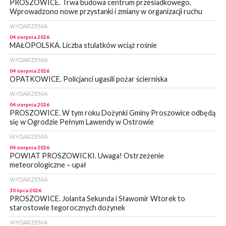
PROSZOWICE. Trwa budowa centrum przesiadkowego.
Wprowadzono nowe przystanki i zmiany w organizacji ruchu
WYDARZENIA
04 sierpnia 2026
MAŁOPOLSKA. Liczba stulatków wciąż rośnie
WYDARZENIA
04 sierpnia 2026
OPATKOWICE. Policjanci ugasili pożar ścierniska
WYDARZENIA
04 sierpnia 2026
PROSZOWICE. W tym roku Dożynki Gminy Proszowice odbędą
się w Ogrodzie Pełnym Lawendy w Ostrowie
WYDARZENIA
04 sierpnia 2026
POWIAT PROSZOWICKI. Uwaga! Ostrzeżenie
meteorologiczne – upał
WYDARZENIA
30 lipca 2026
PROSZOWICE. Jolanta Sekunda i Sławomir Wtorek to
starostowie tegorocznych dożynek
WYDARZENIA