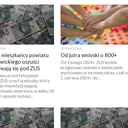
NIA
WYDARZENIA
 mieszkańcy powiatu
Od jutra wnioski o 800+
wickiego oszuści
Od 1 lutego 2024 r. ZUS będzie
wają się pod ZUS
przyjmować wnioski o świadczenie
wychowawcze na nowy okres, czyli o
amy przed fałszywym
1 czerwca 2024 r. do...
 ZUS-u na Facebooku, który
do inwestycji mającej
ntować emeryturę w wieku 50
n sposób oszuści...