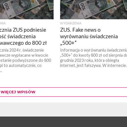
NIA
WYDARZENIA
cznia ZUS podniesie
ZUS. Fake news o
ść świadczenia
wyrównaniu świadczenia
wawczego do 800 zł
„500+”
cznia 2024 r. świadczenie
Informacja o wyrównaniu świadczeni
wcze wypłacane w kwocie
„500+” do kwoty 800 zł od sierpnia d
ostanie podwyższone do 800
grudnia 2023 roku, która obiegła
ąpi to automatycznie, co
internet, jest fałszywa. W internecie..
..
WIĘCEJ WPISÓW