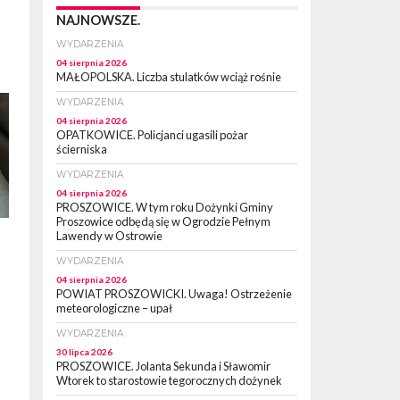
NAJNOWSZE.
WYDARZENIA
04 sierpnia 2026
MAŁOPOLSKA. Liczba stulatków wciąż rośnie
WYDARZENIA
04 sierpnia 2026
OPATKOWICE. Policjanci ugasili pożar
ścierniska
WYDARZENIA
04 sierpnia 2026
PROSZOWICE. W tym roku Dożynki Gminy
Proszowice odbędą się w Ogrodzie Pełnym
Lawendy w Ostrowie
WYDARZENIA
04 sierpnia 2026
POWIAT PROSZOWICKI. Uwaga! Ostrzeżenie
meteorologiczne – upał
WYDARZENIA
30 lipca 2026
PROSZOWICE. Jolanta Sekunda i Sławomir
Wtorek to starostowie tegorocznych dożynek