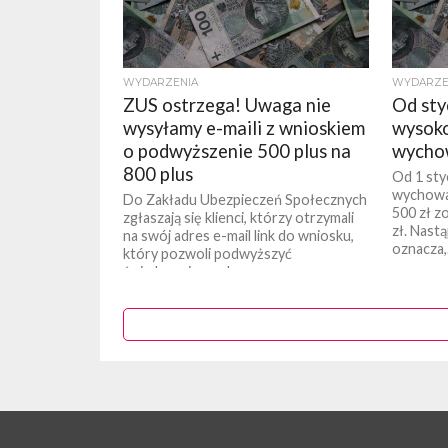
WYDARZENIA
WYDARZE
ZUS ostrzega! Uwaga nie
Od sty
wysyłamy e-maili z wnioskiem
wysoko
o podwyższenie 500 plus na
wycho
800 plus
Od 1 sty
wychowa
Do Zakładu Ubezpieczeń Społecznych
500 zł z
zgłaszają się klienci, którzy otrzymali
zł. Nast
na swój adres e-mail link do wniosku,
oznacza,.
który pozwoli podwyższyć
świadczenie wychowawcze z...