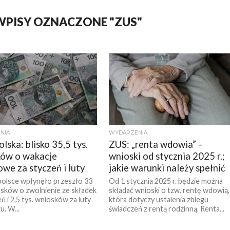
WPISY OZNACZONE "ZUS"
NIA
WYDARZENIA
lska: blisko 35,5 tys.
ZUS: „renta wdowia” –
ów o wakacje
wnioski od stycznia 2025 r.;
owe za styczeń i luty
jakie warunki należy spełnić
olsce wpłynęło przeszło 33
Od 1 stycznia 2025 r. będzie można
osków o zwolnienie ze składek
składać wnioski o tzw. rentę wdowią,
ń i 2,5 tys. wniosków za luty
która dotyczy ustalenia zbiegu
u. W...
świadczeń z rentą rodzinną. Renta...