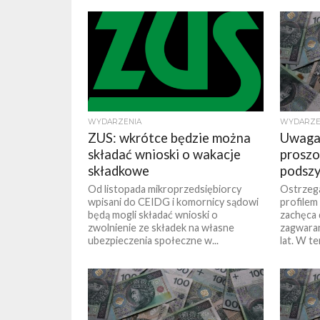
WYDARZENIA
WYDARZE
ZUS: wkrótce będzie można
Uwaga
składać wnioski o wakacje
proszo
składkowe
podszy
Od listopada mikroprzedsiębiorcy
Ostrzeg
wpisani do CEIDG i komornicy sądowi
profilem
będą mogli składać wnioski o
zachęca 
zwolnienie ze składek na własne
zagwara
ubezpieczenia społeczne w...
lat. W te