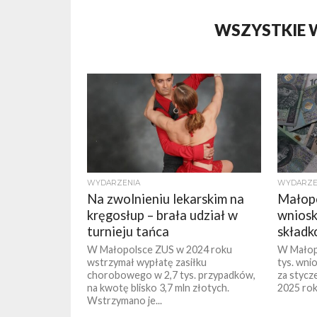
WSZYSTKIE 
WYDARZENIA
WYDARZE
Na zwolnieniu lekarskim na
Małopo
kręgosłup – brała udział w
wniosk
turnieju tańca
składk
W Małopolsce ZUS w 2024 roku
W Małop
wstrzymał wypłatę zasiłku
tys. wni
chorobowego w 2,7 tys. przypadków,
za stycze
na kwotę blisko 3,7 mln złotych.
2025 rok
Wstrzymano je...