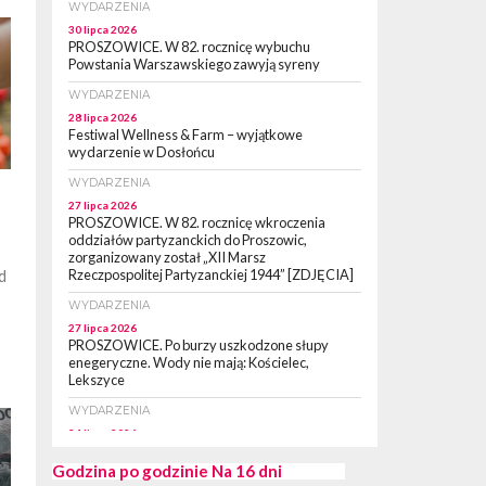
WYDARZENIA
30 lipca 2026
PROSZOWICE. W 82. rocznicę wybuchu
Powstania Warszawskiego zawyją syreny
WYDARZENIA
28 lipca 2026
Festiwal Wellness & Farm – wyjątkowe
wydarzenie w Dosłońcu
WYDARZENIA
27 lipca 2026
PROSZOWICE. W 82. rocznicę wkroczenia
oddziałów partyzanckich do Proszowic,
zorganizowany został „XII Marsz
Rzeczpospolitej Partyzanckiej 1944” [ZDJĘCIA]
d
WYDARZENIA
27 lipca 2026
PROSZOWICE. Po burzy uszkodzone słupy
enegeryczne. Wody nie mają: Kościelec,
Lekszyce
WYDARZENIA
24 lipca 2026
POWIAT PROSZOWCKI. Proszowice znalazły
się w gronie 27 miast, które zyskają dostęp do
Godzina po godzinie
Na 16 dni
sieci kolejowej