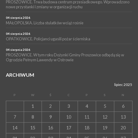
PROSZOWICE. Trwa budowa centrum przesiadkowego. Wprowadzono
NOC CIEM
nowe przystanki i zmiany w organizacji ruchu
WYDARZENIA
04 sierpnia 2026
15 lipca 2026
PROSZOWICE. Już za tydzień kolejne zajęcia z cyklu „Wakacyjne
MAŁOPOLSKA. Liczba stulatków wciąż rośnie
Czwartki w Bibliotece”
04 sierpnia 2026
OPATKOWICE. Policjanci ugasili pożar ścierniska
04 sierpnia 2026
PROSZOWICE. W tym roku Dożynki Gminy Proszowice odbędą się w
Ogrodzie Pełnym Lawendy w Ostrowie
ARCHIWUM
lipiec 2025
P
W
Ś
C
P
S
N
1
2
3
4
5
6
7
8
9
10
11
12
13
14
15
16
17
18
19
20