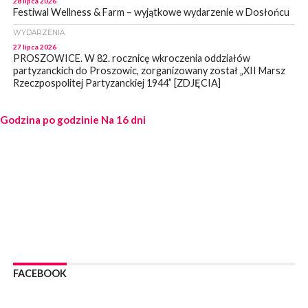
28 lipca 2026
Festiwal Wellness & Farm – wyjątkowe wydarzenie w Dosłońcu
WYDARZENIA
27 lipca 2026
PROSZOWICE. W 82. rocznicę wkroczenia oddziałów
partyzanckich do Proszowic, zorganizowany został „XII Marsz
Rzeczpospolitej Partyzanckiej 1944” [ZDJĘCIA]
WYDARZENIA
Godzina po godzinie
27 lipca 2026
Na 16 dni
PROSZOWICE. Po burzy uszkodzone słupy enegeryczne.
Wody nie mają: Kościelec, Lekszyce
WYDARZENIA
24 lipca 2026
POWIAT PROSZOWCKI. Proszowice znalazły się w gronie 27
miast, które zyskają dostęp do sieci kolejowej
WYDARZENIA
23 lipca 2026
POWIAT PROSZOWICE. Obchody Święta Policji w
Proszowicach [ZDJĘCIA]
FACEBOOK
WYDARZENIA
21 lipca 2026
MAŁOPOLSKA. ZUS wypłacił 13,4 mln zł w ramach świadczenia