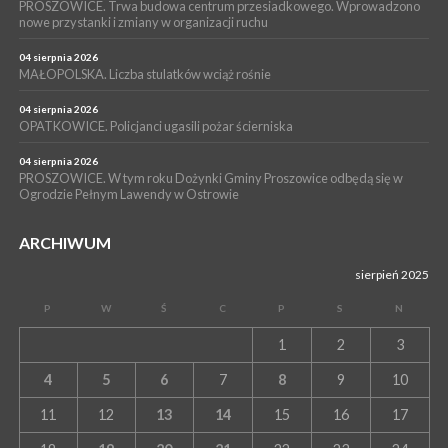
PROSZOWICE. Trwa budowa centrum przesiadkowego. Wprowadzono
NOC CIEM
nowe przystanki i zmiany w organizacji ruchu
WYDARZENIA
04 sierpnia 2026
15 lipca 2026
PROSZOWICE. Już za tydzień kolejne zajęcia z cyklu „Wakacyjne
MAŁOPOLSKA. Liczba stulatków wciąż rośnie
Czwartki w Bibliotece”
04 sierpnia 2026
OPATKOWICE. Policjanci ugasili pożar ścierniska
04 sierpnia 2026
PROSZOWICE. W tym roku Dożynki Gminy Proszowice odbędą się w
Ogrodzie Pełnym Lawendy w Ostrowie
ARCHIWUM
sierpień 2025
P
W
Ś
C
P
S
N
1
2
3
4
5
6
7
8
9
10
11
12
13
14
15
16
17