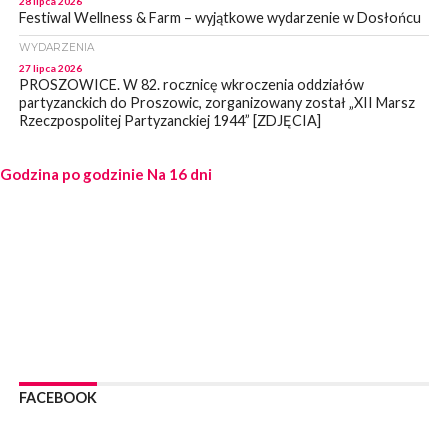
28 lipca 2026
Festiwal Wellness & Farm – wyjątkowe wydarzenie w Dosłońcu
WYDARZENIA
27 lipca 2026
PROSZOWICE. W 82. rocznicę wkroczenia oddziałów
partyzanckich do Proszowic, zorganizowany został „XII Marsz
Rzeczpospolitej Partyzanckiej 1944” [ZDJĘCIA]
WYDARZENIA
Godzina po godzinie
27 lipca 2026
Na 16 dni
PROSZOWICE. Po burzy uszkodzone słupy enegeryczne.
Wody nie mają: Kościelec, Lekszyce
WYDARZENIA
24 lipca 2026
POWIAT PROSZOWCKI. Proszowice znalazły się w gronie 27
miast, które zyskają dostęp do sieci kolejowej
WYDARZENIA
23 lipca 2026
POWIAT PROSZOWICE. Obchody Święta Policji w
Proszowicach [ZDJĘCIA]
FACEBOOK
WYDARZENIA
21 lipca 2026
MAŁOPOLSKA. ZUS wypłacił 13,4 mln zł w ramach świadczenia