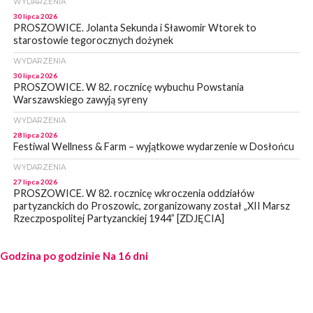
WYDARZENIA
30 lipca 2026
PROSZOWICE. Jolanta Sekunda i Sławomir Wtorek to
starostowie tegorocznych dożynek
WYDARZENIA
30 lipca 2026
PROSZOWICE. W 82. rocznicę wybuchu Powstania
Warszawskiego zawyją syreny
WYDARZENIA
28 lipca 2026
Festiwal Wellness & Farm – wyjątkowe wydarzenie w Dosłońcu
WYDARZENIA
27 lipca 2026
PROSZOWICE. W 82. rocznicę wkroczenia oddziałów
partyzanckich do Proszowic, zorganizowany został „XII Marsz
Rzeczpospolitej Partyzanckiej 1944” [ZDJĘCIA]
WYDARZENIA
Godzina po godzinie
27 lipca 2026
Na 16 dni
PROSZOWICE. Po burzy uszkodzone słupy enegeryczne.
Wody nie mają: Kościelec, Lekszyce
WYDARZENIA