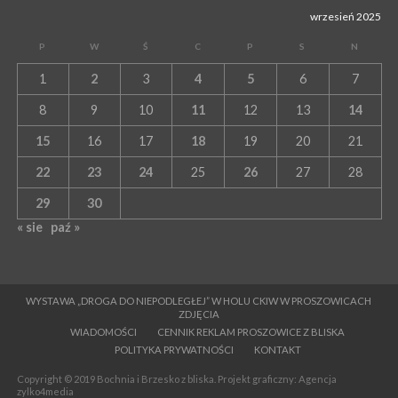
wrzesień 2025
P
W
Ś
C
P
S
N
1
2
3
4
5
6
7
8
9
10
11
12
13
14
15
16
17
18
19
20
21
22
23
24
25
26
27
28
29
30
« sie
paź »
WYSTAWA „DROGA DO NIEPODLEGŁEJ” W HOLU CKIW W PROSZOWICACH
ZDJĘCIA
WIADOMOŚCI
CENNIK REKLAM PROSZOWICE Z BLISKA
POLITYKA PRYWATNOŚCI
KONTAKT
Copyright © 2019 Bochnia i Brzesko z bliska. Projekt graficzny: Agencja
zylko4media