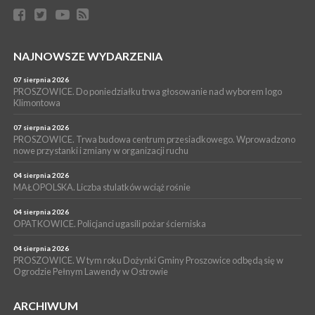
bezpłatne warsztaty realizowane w ramach unijnego projektu
[ZDJĘCIA]
WYDARZENIA
NAJNOWSZE WYDARZENIA
16 lipca 2026
POWIAT PROSZOWICKI. KRUS bliżej rolników. Mieszkańcy
Pałecznicy będą obsługiwani w Proszowicach
07 sierpnia 2026
PROSZOWICE. Do poniedziałku trwa głosowanie nad wyborem logo
WYDARZENIA
Klimontowa
15 lipca 2026
PROSZOWICE. W parku Warsztaty Edukacyjno-Przyrodnicze
07 sierpnia 2026
PROSZOWICE. Trwa budowa centrum przesiadkowego. Wprowadzono
NOC CIEM
nowe przystanki i zmiany w organizacji ruchu
WYDARZENIA
04 sierpnia 2026
15 lipca 2026
PROSZOWICE. Już za tydzień kolejne zajęcia z cyklu „Wakacyjne
MAŁOPOLSKA. Liczba stulatków wciąż rośnie
Czwartki w Bibliotece”
04 sierpnia 2026
OPATKOWICE. Policjanci ugasili pożar ścierniska
04 sierpnia 2026
PROSZOWICE. W tym roku Dożynki Gminy Proszowice odbędą się w
Ogrodzie Pełnym Lawendy w Ostrowie
ARCHIWUM