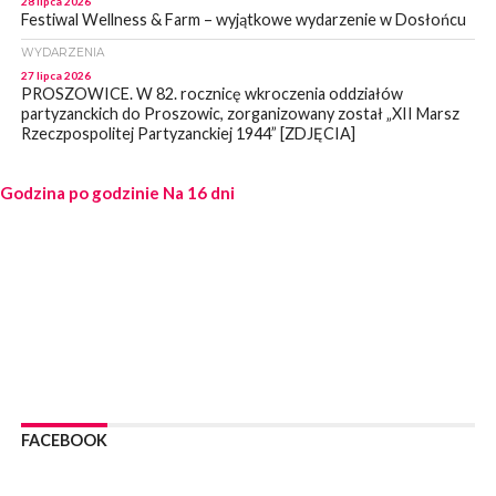
28 lipca 2026
Festiwal Wellness & Farm – wyjątkowe wydarzenie w Dosłońcu
WYDARZENIA
27 lipca 2026
PROSZOWICE. W 82. rocznicę wkroczenia oddziałów
partyzanckich do Proszowic, zorganizowany został „XII Marsz
Rzeczpospolitej Partyzanckiej 1944” [ZDJĘCIA]
WYDARZENIA
Godzina po godzinie
27 lipca 2026
Na 16 dni
PROSZOWICE. Po burzy uszkodzone słupy enegeryczne.
Wody nie mają: Kościelec, Lekszyce
WYDARZENIA
24 lipca 2026
POWIAT PROSZOWCKI. Proszowice znalazły się w gronie 27
miast, które zyskają dostęp do sieci kolejowej
WYDARZENIA
23 lipca 2026
POWIAT PROSZOWICE. Obchody Święta Policji w
Proszowicach [ZDJĘCIA]
FACEBOOK
WYDARZENIA
21 lipca 2026
MAŁOPOLSKA. ZUS wypłacił 13,4 mln zł w ramach świadczenia