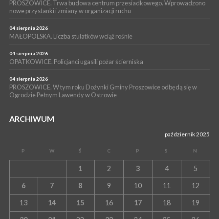
PROSZOWICE. Trwa budowa centrum przesiadkowego. Wprowadzono
NOC CIEM
nowe przystanki i zmiany w organizacji ruchu
WYDARZENIA
04 sierpnia 2026
15 lipca 2026
PROSZOWICE. Już za tydzień kolejne zajęcia z cyklu „Wakacyjne
MAŁOPOLSKA. Liczba stulatków wciąż rośnie
Czwartki w Bibliotece”
04 sierpnia 2026
OPATKOWICE. Policjanci ugasili pożar ścierniska
04 sierpnia 2026
PROSZOWICE. W tym roku Dożynki Gminy Proszowice odbędą się w
Ogrodzie Pełnym Lawendy w Ostrowie
ARCHIWUM
październik 2025
P
W
Ś
C
P
S
N
1
2
3
4
5
6
7
8
9
10
11
12
13
14
15
16
17
18
19