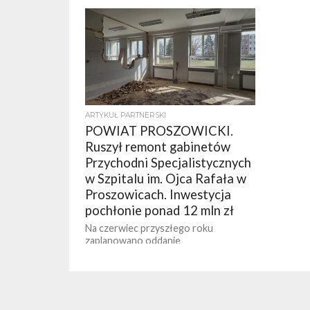
ARTYKUŁ PARTNERSKI
POWIAT PROSZOWICKI.
Ruszył remont gabinetów
Przychodni Specjalistycznych
w Szpitalu im. Ojca Rafała w
Proszowicach. Inwestycja
pochłonie ponad 12 mln zł
Na czerwiec przyszłego roku
zaplanowano oddanie
odremontowanych i wyposażonych w
najlepszy sprzęt medyczny gabinetów
Poradni Specjalistycznych w Szpitalu
im. Ojca Rafała w...