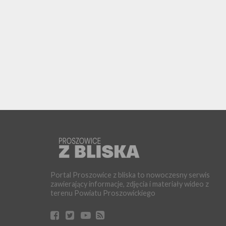
Portal Proszowice z bliska to nowoczesny serwis
zawierający informacje, zdjęcia i materiały wideo z
terenu Powiatu Proszowickiego