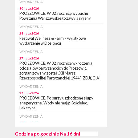
WYDARZENIA
30 lipca 2026
PROSZOWICE. W 82. rocznicę wybuchu
Powstania Warszawskiego zawyją syreny
WYDARZENIA
28 lipca 2026
Festiwal Wellness & Farm – wyjątkowe
wydarzenie w Dosłońcu
WYDARZENIA
27 lipca 2026
PROSZOWICE. W 82. rocznicę wkroczenia
oddziałów partyzanckich do Proszowic,
zorganizowany został „XII Marsz
Rzeczpospolitej Partyzanckiej 1944” [ZDJĘCIA]
WYDARZENIA
27 lipca 2026
PROSZOWICE. Po burzy uszkodzone słupy
enegeryczne. Wody nie mają: Kościelec,
Lekszyce
WYDARZENIA
24 lipca 2026
POWIAT PROSZOWCKI. Proszowice znalazły
się w gronie 27 miast, które zyskają dostęp do
Godzina po godzinie
Na 16 dni
sieci kolejowej