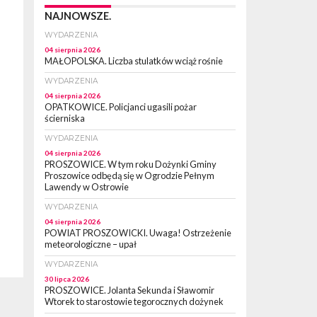
NAJNOWSZE.
WYDARZENIA
04 sierpnia 2026
MAŁOPOLSKA. Liczba stulatków wciąż rośnie
WYDARZENIA
04 sierpnia 2026
OPATKOWICE. Policjanci ugasili pożar
ścierniska
WYDARZENIA
04 sierpnia 2026
PROSZOWICE. W tym roku Dożynki Gminy
Proszowice odbędą się w Ogrodzie Pełnym
Lawendy w Ostrowie
WYDARZENIA
04 sierpnia 2026
POWIAT PROSZOWICKI. Uwaga! Ostrzeżenie
meteorologiczne – upał
WYDARZENIA
30 lipca 2026
PROSZOWICE. Jolanta Sekunda i Sławomir
Wtorek to starostowie tegorocznych dożynek