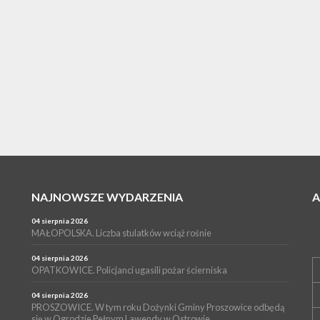
NAJNOWSZE WYDARZENIA
04 sierpnia 2026
MAŁOPOLSKA. Liczba stulatków wciąż rośnie
04 sierpnia 2026
OPATKOWICE. Policjanci ugasili pożar ścierniska
04 sierpnia 2026
PROSZOWICE. W tym roku Dożynki Gminy Proszowice odbędą
się w Ogrodzie Pełnym Lawendy w Ostrowie