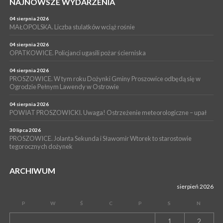
NAJNOWSZE WYDARZENIA
15 lipca 2026
PROSZOWICE. Już za tydzień kolejne zajęcia z cyklu „Wakacyjne
Czwartki w Bibliotece”
04 sierpnia 2026
MAŁOPOLSKA. Liczba stulatków wciąż rośnie
WYDARZENIA
14 lipca 2026
04 sierpnia 2026
PROSZOWICE. 26 lipca odbędzie się XII Marsz Rzeczpospolitej
OPATKOWICE. Policjanci ugasili pożar ścierniska
Partyzanckiej 1944
04 sierpnia 2026
WYDARZENIA
PROSZOWICE. W tym roku Dożynki Gminy Proszowice odbędą się w
Ogrodzie Pełnym Lawendy w Ostrowie
13 lipca 2026
POWIAT PROSZOWICE. Nowa Pracownia Densytometrii w
Szpitalu im. Ojca Rafała z Proszowic już działa
04 sierpnia 2026
POWIAT PROSZOWICKI. Uwaga! Ostrzeżenie meteorologiczne – upał
30 lipca 2026
PROSZOWICE. Jolanta Sekunda i Sławomir Wtorek to starostowie
tegorocznych dożynek
ARCHIWUM
sierpień 2026
P
W
Ś
C
P
S
N
1
2