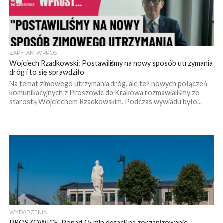
ZAPYTAM WPROST
Wojciech Rzadkowski: Postawiliśmy na nowy sposób utrzymania
dróg i to się sprawdziło
Na temat zimowego utrzymania dróg, ale też nowych połączeń
komunikacyjnych z Proszowic do Krakowa rozmawialiśmy ze
starostą Wojciechem Rzadkowskim. Podczas wywiadu było...
WYDARZENIA
PROSZOWICE. Ponad 15 mln dotacji na zorganizowanie