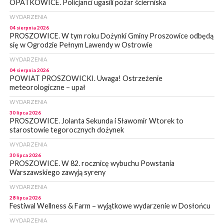
OPATKOWICE. Policjanci ugasili pożar ścierniska
WYDARZENIA
04 sierpnia 2026
PROSZOWICE. W tym roku Dożynki Gminy Proszowice odbędą
się w Ogrodzie Pełnym Lawendy w Ostrowie
WYDARZENIA
04 sierpnia 2026
POWIAT PROSZOWICKI. Uwaga! Ostrzeżenie
meteorologiczne – upał
WYDARZENIA
30 lipca 2026
PROSZOWICE. Jolanta Sekunda i Sławomir Wtorek to
starostowie tegorocznych dożynek
WYDARZENIA
30 lipca 2026
PROSZOWICE. W 82. rocznicę wybuchu Powstania
Warszawskiego zawyją syreny
WYDARZENIA
28 lipca 2026
Festiwal Wellness & Farm – wyjątkowe wydarzenie w Dosłońcu
WYDARZENIA