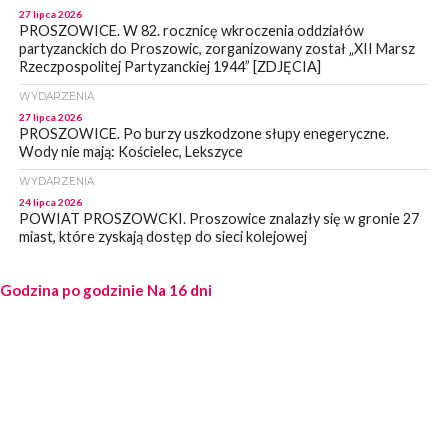
27 lipca 2026
PROSZOWICE. W 82. rocznicę wkroczenia oddziałów
partyzanckich do Proszowic, zorganizowany został „XII Marsz
Rzeczpospolitej Partyzanckiej 1944” [ZDJĘCIA]
WYDARZENIA
27 lipca 2026
PROSZOWICE. Po burzy uszkodzone słupy enegeryczne.
Wody nie mają: Kościelec, Lekszyce
WYDARZENIA
24 lipca 2026
POWIAT PROSZOWCKI. Proszowice znalazły się w gronie 27
miast, które zyskają dostęp do sieci kolejowej
WYDARZENIA
Godzina po godzinie
23 lipca 2026
Na 16 dni
POWIAT PROSZOWICE. Obchody Święta Policji w
Proszowicach [ZDJĘCIA]
WYDARZENIA
21 lipca 2026
MAŁOPOLSKA. ZUS wypłacił 13,4 mln zł w ramach świadczenia
300+
WYDARZENIA