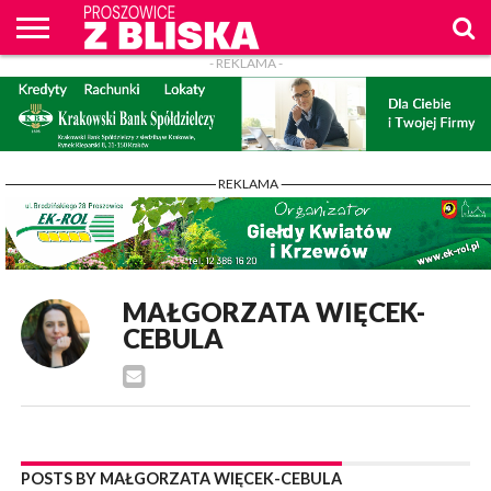
- REKLAMA -
O
NAS
WIADOMOŚCI
ZAPYTAM
CENNIK
KONTAKT
WPROST
REKLAM
PROSZOWICE
Z BLISKA
- REKLAMA -
MAŁGORZATA WIĘCEK-
CEBULA
POSTS BY MAŁGORZATA WIĘCEK-CEBULA