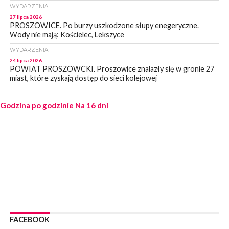
WYDARZENIA
27 lipca 2026
PROSZOWICE. Po burzy uszkodzone słupy enegeryczne.
Wody nie mają: Kościelec, Lekszyce
WYDARZENIA
24 lipca 2026
POWIAT PROSZOWCKI. Proszowice znalazły się w gronie 27
miast, które zyskają dostęp do sieci kolejowej
WYDARZENIA
Godzina po godzinie
23 lipca 2026
Na 16 dni
POWIAT PROSZOWICE. Obchody Święta Policji w
Proszowicach [ZDJĘCIA]
WYDARZENIA
21 lipca 2026
MAŁOPOLSKA. ZUS wypłacił 13,4 mln zł w ramach świadczenia
300+
WYDARZENIA
21 lipca 2026
POWIAT PROSZOWICKI. Na dziś zaplanowano „ALARM-2026”
– ogólnopolskie ćwiczenia ostrzegania i alarmowania
FACEBOOK
WYDARZENIA