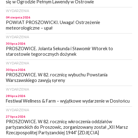
się w Ogrodzie Pełnym Lawendy w Ostrowie
WYDARZENIA
04 sierpnia 2026
POWIAT PROSZOWICKI. Uwaga! Ostrzeżenie
meteorologiczne – upał
WYDARZENIA
30 lipca 2026
PROSZOWICE. Jolanta Sekunda i Sławomir Wtorek to
starostowie tegorocznych dożynek
WYDARZENIA
30 lipca 2026
PROSZOWICE. W 82. rocznicę wybuchu Powstania
Warszawskiego zawyją syreny
WYDARZENIA
28 lipca 2026
Festiwal Wellness & Farm – wyjątkowe wydarzenie w Dosłońcu
WYDARZENIA
27 lipca 2026
PROSZOWICE. W 82. rocznicę wkroczenia oddziałów
partyzanckich do Proszowic, zorganizowany został „XII Marsz
Rzeczpospolitej Partyzanckiej 1944” [ZDJĘCIA]