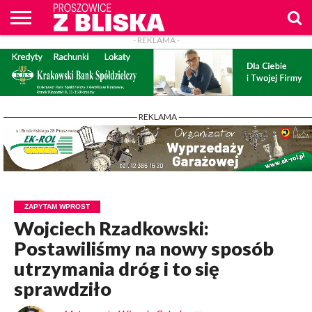
- REKLAMA -
O
NAS
WIADOMOŚCI
ZAPYTAM
CENNIK
KONTAKT
WPROST
REKLAM
PROSZOWICE
Z BLISKA
- REKLAMA -
ZAPYTAM WPROST
Wojciech Rzadkowski:
Postawiliśmy na nowy sposób
utrzymania dróg i to się
sprawdziło