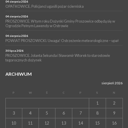
14 lipca 2026
04 sierpnia 2026
PROSZOWICE. 26 lipca odbędzie się XII Marsz Rzeczpospolitej
OPATKOWICE. Policjanci ugasili pożar ścierniska
Partyzanckiej 1944
04 sierpnia 2026
WYDARZENIA
PROSZOWICE. W tym roku Dożynki Gminy Proszowice odbędą się w
Ogrodzie Pełnym Lawendy w Ostrowie
13 lipca 2026
POWIAT PROSZOWICE. Nowa Pracownia Densytometrii w
Szpitalu im. Ojca Rafała z Proszowic już działa
04 sierpnia 2026
POWIAT PROSZOWICKI. Uwaga! Ostrzeżenie meteorologiczne – upał
30 lipca 2026
PROSZOWICE. Jolanta Sekunda i Sławomir Wtorek to starostowie
tegorocznych dożynek
ARCHIWUM
sierpień 2026
P
W
Ś
C
P
S
N
1
2
3
4
5
6
7
8
9
10
11
12
13
14
15
16