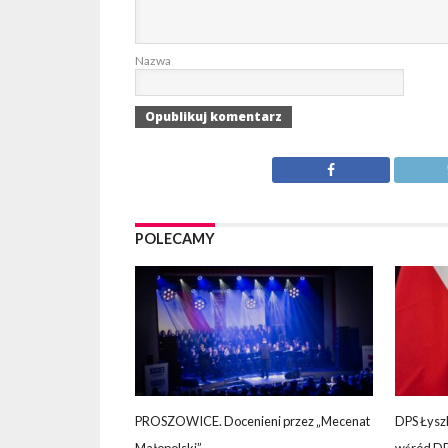
Nazwa
POLECAMY
PROSZOWICE. Docenieni przez „Mecenat
DPS Łysz
Małopolski”
wśród D