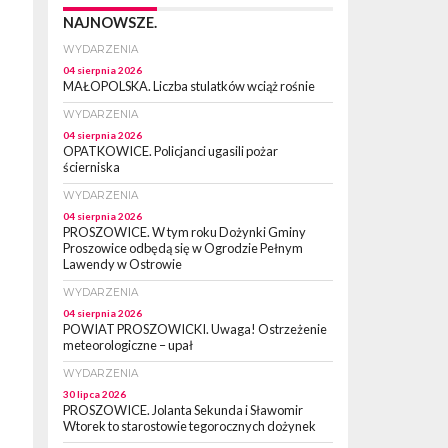
NAJNOWSZE.
WYDARZENIA
04 sierpnia 2026
MAŁOPOLSKA. Liczba stulatków wciąż rośnie
WYDARZENIA
04 sierpnia 2026
OPATKOWICE. Policjanci ugasili pożar
ścierniska
WYDARZENIA
04 sierpnia 2026
PROSZOWICE. W tym roku Dożynki Gminy
Proszowice odbędą się w Ogrodzie Pełnym
Lawendy w Ostrowie
WYDARZENIA
04 sierpnia 2026
POWIAT PROSZOWICKI. Uwaga! Ostrzeżenie
meteorologiczne – upał
WYDARZENIA
30 lipca 2026
PROSZOWICE. Jolanta Sekunda i Sławomir
Wtorek to starostowie tegorocznych dożynek