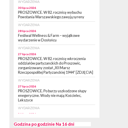
WYDARZENIA
30 lipca 2026
PROSZOWICE. W 82. rocznicę wybuchu
Powstania Warszawskiego zawyją syreny
WYDARZENIA
28 lipca 2026
Festiwal Wellness & Farm – wyjątkowe
wydarzenie w Dosłońcu
WYDARZENIA
27 lipca 2026
PROSZOWICE. W 82. rocznicę wkroczenia
oddziałów partyzanckich do Proszowic,
zorganizowany został „XII Marsz
Rzeczpospolitej Partyzanckiej 1944” [ZDJĘCIA]
WYDARZENIA
27 lipca 2026
PROSZOWICE. Po burzy uszkodzone słupy
enegeryczne. Wody nie mają: Kościelec,
Lekszyce
WYDARZENIA
24 lipca 2026
POWIAT PROSZOWCKI. Proszowice znalazły
się w gronie 27 miast, które zyskają dostęp do
Godzina po godzinie
Na 16 dni
sieci kolejowej