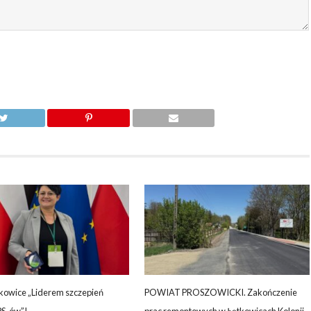
kowice „Liderem szczepień
POWIAT PROSZOWICKI. Zakończenie
PS-ów”!
prac remontowych w Łętkowicach Kolonii