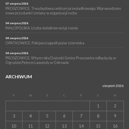
PROSZOWICE. W parku Warsztaty Edukacyjno-Przyrodnicze
07 sierpnia 2026
PROSZOWICE. Trwa budowa centrum przesiadkowego. Wprowadzono
NOC CIEM
nowe przystanki i zmiany w organizacji ruchu
WYDARZENIA
04 sierpnia 2026
15 lipca 2026
PROSZOWICE. Już za tydzień kolejne zajęcia z cyklu „Wakacyjne
MAŁOPOLSKA. Liczba stulatków wciąż rośnie
Czwartki w Bibliotece”
04 sierpnia 2026
OPATKOWICE. Policjanci ugasili pożar ścierniska
04 sierpnia 2026
PROSZOWICE. W tym roku Dożynki Gminy Proszowice odbędą się w
Ogrodzie Pełnym Lawendy w Ostrowie
ARCHIWUM
sierpień 2026
P
W
Ś
C
P
S
N
1
2
3
4
5
6
7
8
9
10
11
12
13
14
15
16