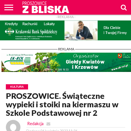
- REKLAMA -
O
NAS
WIADOMOŚCI
ZAPYTAM
CENNIK
KONTAKT
WPROST
REKLAM
PROSZOWICE
Z BLISKA
- REKLAMA -
KULTURA
PROSZOWICE. Świąteczne
wypieki i stoiki na kiermaszu w
Szkole Podstawowej nr 2
Redakcja