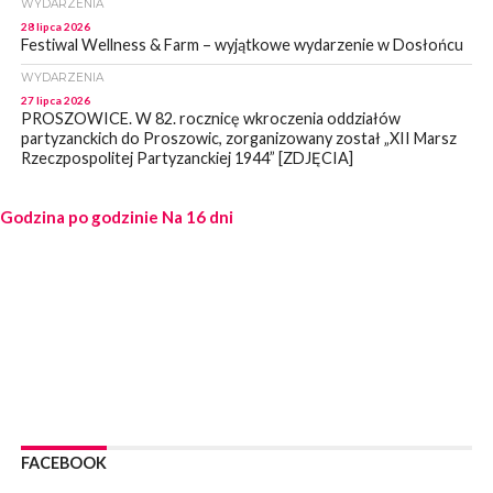
WYDARZENIA
28 lipca 2026
Festiwal Wellness & Farm – wyjątkowe wydarzenie w Dosłońcu
WYDARZENIA
27 lipca 2026
PROSZOWICE. W 82. rocznicę wkroczenia oddziałów
partyzanckich do Proszowic, zorganizowany został „XII Marsz
Rzeczpospolitej Partyzanckiej 1944” [ZDJĘCIA]
WYDARZENIA
Godzina po godzinie
27 lipca 2026
Na 16 dni
PROSZOWICE. Po burzy uszkodzone słupy enegeryczne.
Wody nie mają: Kościelec, Lekszyce
WYDARZENIA
24 lipca 2026
POWIAT PROSZOWCKI. Proszowice znalazły się w gronie 27
miast, które zyskają dostęp do sieci kolejowej
WYDARZENIA
23 lipca 2026
POWIAT PROSZOWICE. Obchody Święta Policji w
Proszowicach [ZDJĘCIA]
FACEBOOK
WYDARZENIA