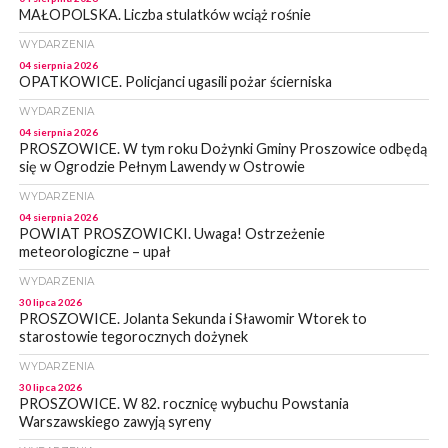
MAŁOPOLSKA. Liczba stulatków wciąż rośnie
WYDARZENIA
04 sierpnia 2026
OPATKOWICE. Policjanci ugasili pożar ścierniska
WYDARZENIA
04 sierpnia 2026
PROSZOWICE. W tym roku Dożynki Gminy Proszowice odbędą
się w Ogrodzie Pełnym Lawendy w Ostrowie
WYDARZENIA
04 sierpnia 2026
POWIAT PROSZOWICKI. Uwaga! Ostrzeżenie
meteorologiczne – upał
WYDARZENIA
30 lipca 2026
PROSZOWICE. Jolanta Sekunda i Sławomir Wtorek to
starostowie tegorocznych dożynek
WYDARZENIA
30 lipca 2026
PROSZOWICE. W 82. rocznicę wybuchu Powstania
Warszawskiego zawyją syreny