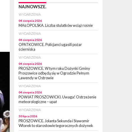
NAJNOWSZE.
WYDARZENIA
04 sierpnia 2026
MAŁOPOLSKA. Liczba stulatków wciąż rośnie
WYDARZENIA
04 sierpnia 2026
OPATKOWICE. Policjanci ugasili pożar
ścierniska
WYDARZENIA
04 sierpnia 2026
PROSZOWICE. W tym roku Dożynki Gminy
Proszowice odbędą się w Ogrodzie Pełnym
Lawendy w Ostrowie
WYDARZENIA
04 sierpnia 2026
POWIAT PROSZOWICKI. Uwaga! Ostrzeżenie
meteorologiczne – upał
WYDARZENIA
30 lipca 2026
PROSZOWICE. Jolanta Sekunda i Sławomir
Wtorek to starostowie tegorocznych dożynek