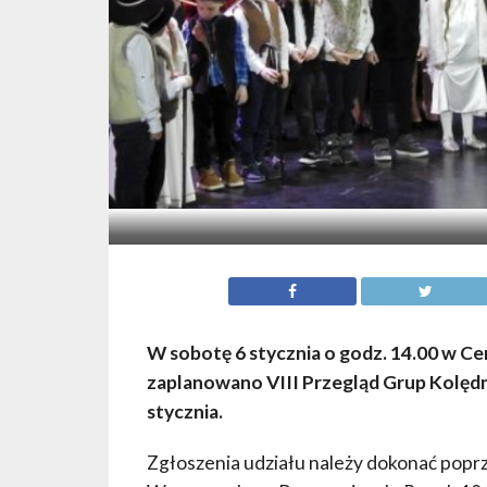
W sobotę 6 stycznia o godz. 14.00 w 
zaplanowano VIII Przegląd Grup Kolędn
stycznia.
Zgłoszenia udziału należy dokonać poprz