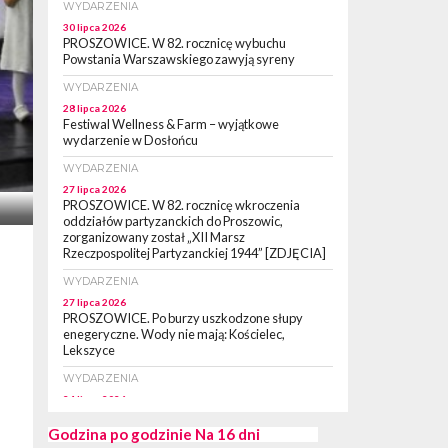
WYDARZENIA
30 lipca 2026
PROSZOWICE. W 82. rocznicę wybuchu
Powstania Warszawskiego zawyją syreny
WYDARZENIA
28 lipca 2026
Festiwal Wellness & Farm – wyjątkowe
wydarzenie w Dosłońcu
WYDARZENIA
27 lipca 2026
PROSZOWICE. W 82. rocznicę wkroczenia
oddziałów partyzanckich do Proszowic,
zorganizowany został „XII Marsz
Rzeczpospolitej Partyzanckiej 1944” [ZDJĘCIA]
WYDARZENIA
27 lipca 2026
PROSZOWICE. Po burzy uszkodzone słupy
enegeryczne. Wody nie mają: Kościelec,
Lekszyce
WYDARZENIA
24 lipca 2026
POWIAT PROSZOWCKI. Proszowice znalazły
się w gronie 27 miast, które zyskają dostęp do
Godzina po godzinie
Na 16 dni
sieci kolejowej