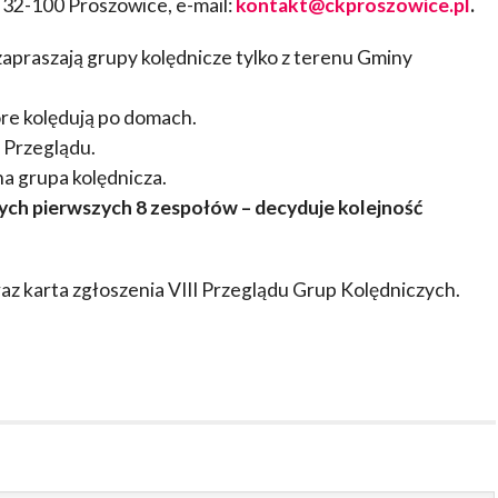
32-100 Proszowice, e-mail:
kontakt@ckproszowice.pl
.
zapraszają grupy kolędnicze tylko z terenu Gminy
re kolędują po domach.
 Przeglądu.
na grupa kolędnicza.
ch pierwszych 8 zespołów – decyduje kolejność
az karta zgłoszenia VIII Przeglądu Grup Kolędniczych.